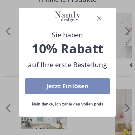
Sie haben
10% Rabatt
auf Ihre erste Bestellung
Special
€29,00
Spe
€
Price
Pri
Andere kauften auch
Jetzt Einlösen
Nein danke, ich zahle den vollen preis