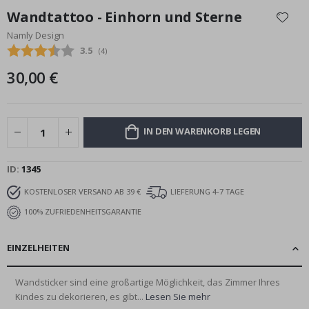
Anfang
Wandtattoo - Einhorn und Sterne
der
Namly Design
Bildgalerie
Durchschnittliche Bewertung:
3.5
(
abgegebene bewertungen:
4
)
springen
30,00 €
IN DEN WARENKORB LEGEN
ID
1345
KOSTENLOSER VERSAND AB 39 €
LIEFERUNG 4-7 TAGE
100% ZUFRIEDENHEITSGARANTIE
EINZELHEITEN
Wandsticker sind eine großartige Möglichkeit, das Zimmer Ihres
Kindes zu dekorieren, es gibt...
Lesen Sie mehr