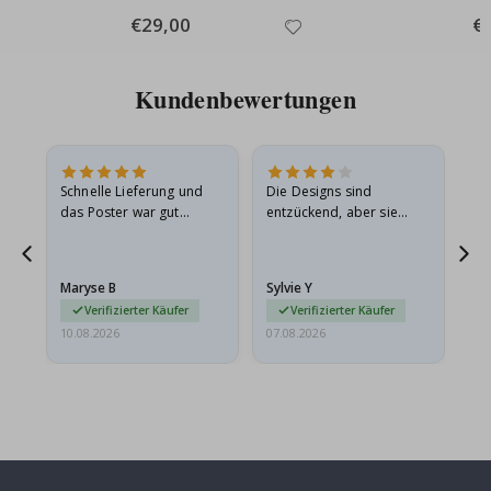
Special
€29,00
Spe
€
Price
Pri
Kundenbewertungen
Schnelle Lieferung und
Die Designs sind
Wi
 Die
das Poster war gut
entzückend, aber sie
gu
 in
verpackt, vielen Dank.
sollten flach in einem
t
stabilen Umschlag
versendet werden. Weil
Maryse B
Sylvie Y
Am
sie…
Verifizierter Käufer
Verifizierter Käufer
10.08.2026
07.08.2026
07.