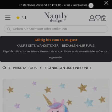
Kostenloser Versand ab
€39.00
· 4 für 2 auf Poster
4.1
Artike
von 1042 Bewertungen
0
Wagen
Gültig bis
zum 16. August
KAUF 3 SETS WANDSTICKER – BEZAHLEN NUR FÜR 2!
Füge 3 Sets Wandsticker deinem Warenkorb hinzu, der Rabatt wird automatisch beim Checkout
angewendet!
WANDTATTOOS
REGENBOGEN UND EINHÖRNER
Sie könnten auch
Korb
Zum
darunter leiden ✔
Ende
Zur Kasse
der
Bildgalerie
springen