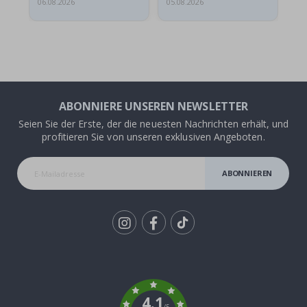
06.08.2026
05.08.2026
05.
ABONNIERE UNSEREN NEWSLETTER
Seien Sie der Erste, der die neuesten Nachrichten erhält, und
profitieren Sie von unseren exklusiven Angeboten.
ABONNIEREN
Tik
To
k
4.1
/5