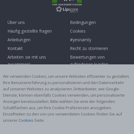
VON 1024 BEWERTUNGEN
Über uns
Bedingungen
Häufig gestellte fragen
Cookies
Anleitungen
#yesnamly
Kontakt
Recht zu stornieren
Arbeiten sie mit uns
Bewertungen von
zusammen!
zufriedenen kunden
Inspiration
Wir verwenden Cookies, um unsere Websites effizienter zu gestalten,
Ihre Benutzererfahrung zu personalisieren und den Datenverkehr
Beliebte Kategorien
auf unseren Websites zu analysieren. Drittanbieter, wie Google-
Dienste, können ebenfalls Cookies verwenden, um personalisierte
Namensaufkleber
Wandtattoos
Anzeigen bereitzustellen. Bitte wählen Sie eine der folgenden
Fliesenaufkleber
Poster
Schaltflächen aus, um Ihre Cookie-Präferenzen anzugeben.
Einzelheiten zu den von uns verwendeten Cookies finden Sie auf
Aufkleber
Klebefolie
unserer
Cookies
-Seite.