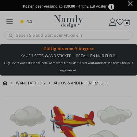
Kostenloser Versand ab
€39.00
· 4 für 2 auf Poster
4.1
Artike
von 1024 Bewertungen
0
Wagen
Gültig bis
zum 9. August
KAUF 3 SETS WANDSTICKER – BEZAHLEN NUR FÜR 2!
Füge 3 Sets Wandsticker deinem Warenkorb hinzu, der Rabatt wird automatisch beim Checkout
angewendet!
WANDTATTOOS
AUTOS & ANDERE FAHRZEUGE
Sie könnten auch
Korb
Zum
darunter leiden ✔
Ende
Zur Kasse
der
Bildgalerie
springen