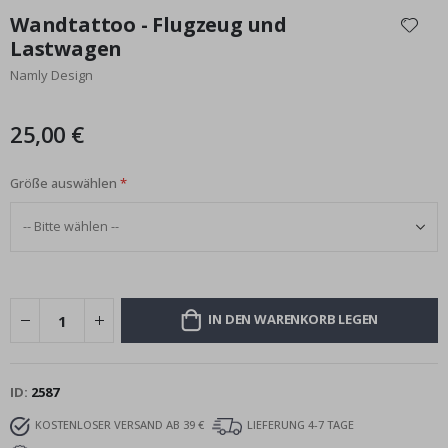
Anfang
Wandtattoo - Flugzeug und
der
Lastwagen
Bildgalerie
Namly Design
springen
25,00 €
Größe auswählen
IN DEN WARENKORB LEGEN
ID
2587
KOSTENLOSER VERSAND AB 39 €
LIEFERUNG 4-7 TAGE