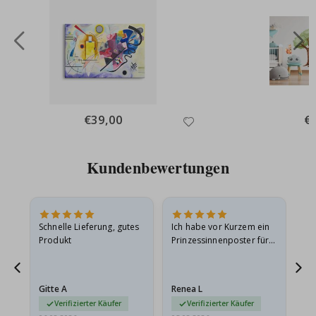
Special
€39,00
Spe
€
Price
Pri
Kundenbewertungen
Schnelle Lieferung, gutes
Ich habe vor Kurzem ein
Ich
Produkt
Prinzessinnenposter für
das
ts
meine Enkelin bestellt.
ge
Das Poster kam beim
Ra
at
Versand leicht
au
Gitte A
Renea L
Sa
beschädigt…
au
Verifizierter Käufer
Verifizierter Käufer