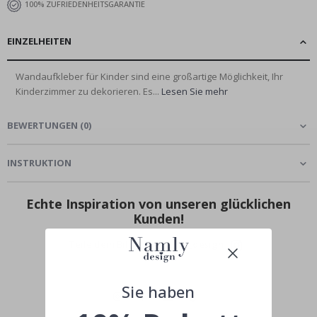
100% ZUFRIEDENHEITSGARANTIE
EINZELHEITEN
Wandaufkleber für Kinder sind eine großartige Möglichkeit, Ihr
Kinderzimmer zu dekorieren. Es...
Lesen Sie mehr
BEWERTUNGEN
(
0
)
INSTRUKTION
Echte Inspiration von unseren glücklichen
Kunden!
Teile dein Bild mit #namly_design
Sie haben