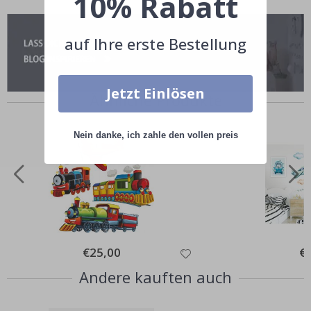
10% Rabatt
auf Ihre erste Bestellung
Jetzt Einlösen
Ähnliche Produkte
Nein danke, ich zahle den vollen preis
Special
€25,00
Spe
€
Price
Pri
Andere kauften auch