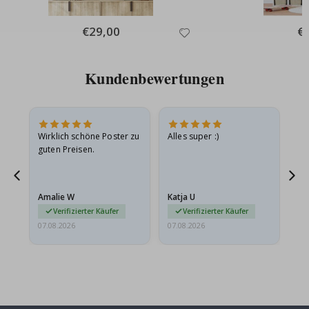
Special
€29,00
Spe
€
Price
Pri
Kundenbewertungen
e
Wirklich schöne Poster zu
Alles super :)
Sc
guten Preisen.
Pr
ehr
Amalie W
Katja U
Gi
r…
Verifizierter Käufer
Verifizierter Käufer
07.08.2026
07.08.2026
06.