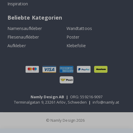
Inspiration
Beliebte Kategorien
Namensaufkleber
Wandtattoos
Fliesenaufkleber
Poster
Aufkleber
Klebefolie
Namly Design AB
|
ORG: 559216-9097
Terminalgatan 9, 23261 Arlöv, Schweden
|
info@namly.at
© Namly Design 2026