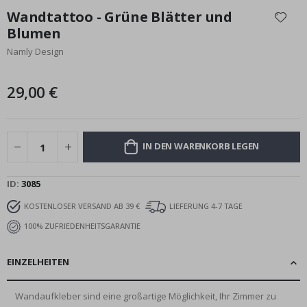
Anfang
Wandtattoo - Grüne Blätter und
der
Blumen
Bildgalerie
Namly Design
springen
29,00 €
IN DEN WARENKORB LEGEN
ID
3085
KOSTENLOSER VERSAND AB 39 €
LIEFERUNG 4-7 TAGE
100% ZUFRIEDENHEITSGARANTIE
EINZELHEITEN
Wandaufkleber sind eine großartige Möglichkeit, Ihr Zimmer zu