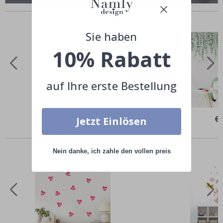
Ähnliche Produkte
Sie haben
10% Rabatt
auf Ihre erste Bestellung
Special
€29,00
Spe
€
Jetzt Einlösen
Price
Pri
Andere kauften auch
Nein danke, ich zahle den vollen preis