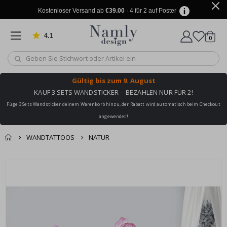
Kostenloser Versand ab
€39.00
· 4 für 2 auf Poster
4.1
Artike
von 1030 Bewertungen
0
Wagen
Gültig bis
zum 9. August
KAUF 3 SETS WANDSTICKER – BEZAHLEN NUR FÜR 2!
Füge 3 Sets Wandsticker deinem Warenkorb hinzu, der Rabatt wird automatisch beim Checkout
angewendet!
WANDTATTOOS
NATUR
Sie könnten auch
Korb
Zum
darunter leiden ✔
Ende
Zur Kasse
der
Bildgalerie
springen