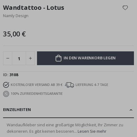
Anfang
Wandtattoo - Lotus
der
Namly Design
Bildgalerie
springen
35,00 €
IN DEN WARENKORB LEGEN
ID
3108
KOSTENLOSER VERSAND AB 39 €
LIEFERUNG 4-7 TAGE
100% ZUFRIEDENHEITSGARANTIE
EINZELHEITEN
Wandaufkleber sind eine großartige Möglichkeit, Ihr Zimmer zu
dekorieren. Es gibt keinen besseren...
Lesen Sie mehr