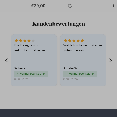
Special
€29,00
Spe
€
Price
Pri
Kundenbewertungen
Die Designs sind
Wirklich schöne Poster zu
All
entzückend, aber sie
guten Preisen.
sollten flach in einem
stabilen Umschlag
versendet werden. Weil
Sylvie Y
Amalie W
Ka
sie…
Verifizierter Käufer
Verifizierter Käufer
07.08.2026
07.08.2026
07.