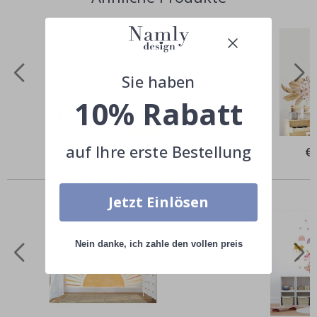
Sie haben
10% Rabatt
auf Ihre erste Bestellung
Special
€39,00
Spe
€
Price
Pri
Andere kauften auch
Jetzt Einlösen
Nein danke, ich zahle den vollen preis