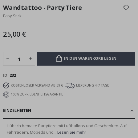
Anfang
Wandtattoo - Party Tiere
der
Easy Stick
Bildgalerie
springen
25,00 €
IN DEN WARENKORB LEGEN
ID
232
KOSTENLOSER VERSAND AB 39 €
LIEFERUNG 4-7 TAGE
100% ZUFRIEDENHEITSGARANTIE
EINZELHEITEN
Hübsch bemalte Partytiere mit Luftballons und Geschenken. Auf
Fahrrädern, Mopeds und...
Lesen Sie mehr