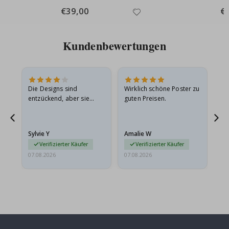
Special
€39,00
Spe
€
Price
Pri
Kundenbewertungen
Die Designs sind
Wirklich schöne Poster zu
All
entzückend, aber sie
guten Preisen.
sollten flach in einem
stabilen Umschlag
versendet werden. Weil
Sylvie Y
Amalie W
Ka
sie…
Verifizierter Käufer
Verifizierter Käufer
07.08.2026
07.08.2026
07.