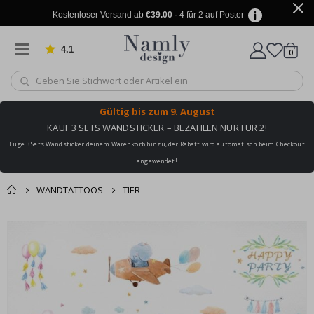
Kostenloser Versand ab
€39.00
· 4 für 2 auf Poster
4.1
Artike
von 1029 Bewertungen
0
Wagen
Gültig bis
zum 9. August
KAUF 3 SETS WANDSTICKER – BEZAHLEN NUR FÜR 2!
Füge 3 Sets Wandsticker deinem Warenkorb hinzu, der Rabatt wird automatisch beim Checkout
angewendet!
WANDTATTOOS
TIER
Sie könnten auch
Korb
Zum
darunter leiden ✔
Ende
Zur Kasse
der
Bildgalerie
springen