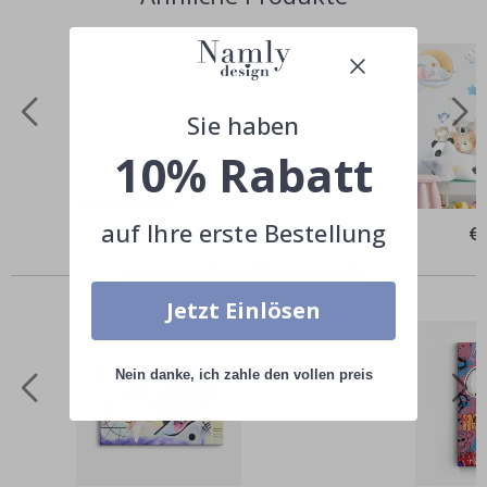
Sie haben
10% Rabatt
auf Ihre erste Bestellung
Special
€25,00
Spe
€
Price
Pri
Andere kauften auch
Jetzt Einlösen
Nein danke, ich zahle den vollen preis