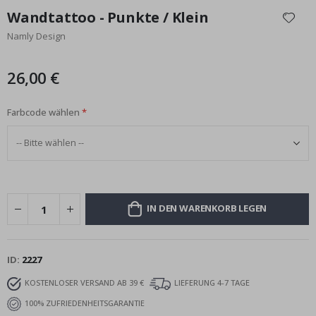
Anfang
Wandtattoo - Punkte / Klein
der
Namly Design
Bildgalerie
springen
26,00 €
Farbcode wählen
IN DEN WARENKORB LEGEN
ID
2227
KOSTENLOSER VERSAND AB 39 €
LIEFERUNG 4-7 TAGE
100% ZUFRIEDENHEITSGARANTIE