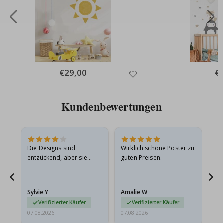
Special
€29,00
Spe
€
Price
Pri
Kundenbewertungen
Die Designs sind
Wirklich schöne Poster zu
All
entzückend, aber sie
guten Preisen.
sollten flach in einem
stabilen Umschlag
versendet werden. Weil
Sylvie Y
Amalie W
Ka
sie…
Verifizierter Käufer
Verifizierter Käufer
07.08.2026
07.08.2026
07.