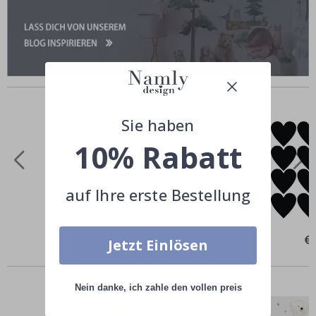
Ähnliche Produkte
Sie haben
10% Rabatt
auf Ihre erste Bestellung
Special
€26,00
Spe
€
Jetzt Einlösen
Price
Pri
Andere kauften auch
Nein danke, ich zahle den vollen preis