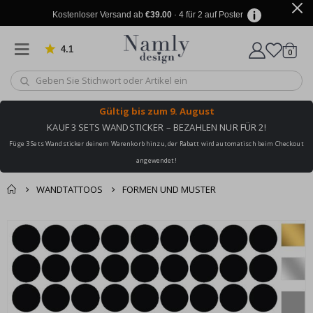
Kostenloser Versand ab
€39.00
· 4 für 2 auf Poster
4.1
Artike
von 1032 Bewertungen
0
Wagen
Gültig bis
zum 9. August
KAUF 3 SETS WANDSTICKER – BEZAHLEN NUR FÜR 2!
Füge 3 Sets Wandsticker deinem Warenkorb hinzu, der Rabatt wird automatisch beim Checkout
angewendet!
WANDTATTOOS
FORMEN UND MUSTER
Sie könnten auch
Korb
Zum
darunter leiden ✔
Ende
Zur Kasse
der
Bildgalerie
springen