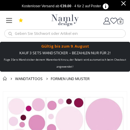
Kostenloser Versand ab
€39.00
· 4 für 2 auf Poster
Artike
0
Wagen
Gültig bis
zum 9. August
KAUF 3 SETS WANDSTICKER – BEZAHLEN NUR FÜR 2!
Füge 3 Sets Wandsticker deinem Warenkorb hinzu, der Rabatt wird automatisch beim Checkout
angewendet!
WANDTATTOOS
FORMEN UND MUSTER
Sie könnten auch
Korb
Zum
darunter leiden ✔
Ende
Zur Kasse
der
Bildgalerie
springen