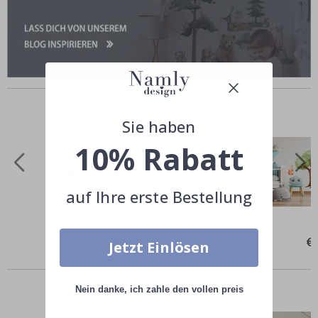
Ähnliche Produkte
Sie haben
10% Rabatt
auf Ihre erste Bestellung
Special
€34,00
Spe
€
Jetzt Einlösen
Price
Pri
Andere kauften auch
Nein danke, ich zahle den vollen preis