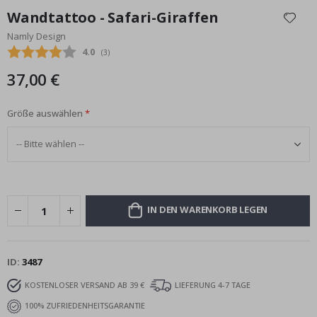
Anfang
Wandtattoo - Safari-Giraffen
der
Namly Design
Bildgalerie
Durchschnittliche Bewertung:
4.0
(
abgegebene bewertungen:
3
)
springen
37,00 €
Größe auswählen
IN DEN WARENKORB LEGEN
ID
3487
KOSTENLOSER VERSAND AB 39 €
LIEFERUNG 4-7 TAGE
100% ZUFRIEDENHEITSGARANTIE