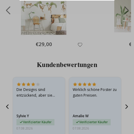
Special
€29,00
Spe
€
Price
Pri
Kundenbewertungen
Die Designs sind
Wirklich schöne Poster zu
All
entzückend, aber sie
guten Preisen.
sollten flach in einem
stabilen Umschlag
versendet werden. Weil
Sylvie Y
Amalie W
Ka
sie…
Verifizierter Käufer
Verifizierter Käufer
07.08.2026
07.08.2026
07.