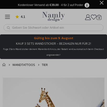
Kostenloser Versand ab
€39.00
· 4 für 2 auf Poster
4.1
Artike
von 1031 Bewertungen
0
Wagen
Gültig bis
zum 9. August
KAUF 3 SETS WANDSTICKER – BEZAHLEN NUR FÜR 2!
Füge 3 Sets Wandsticker deinem Warenkorb hinzu, der Rabatt wird automatisch beim Checkout
angewendet!
WANDTATTOOS
TIER
Sie könnten auch
Korb
Zum
darunter leiden ✔
Ende
Zur Kasse
der
Bildgalerie
springen