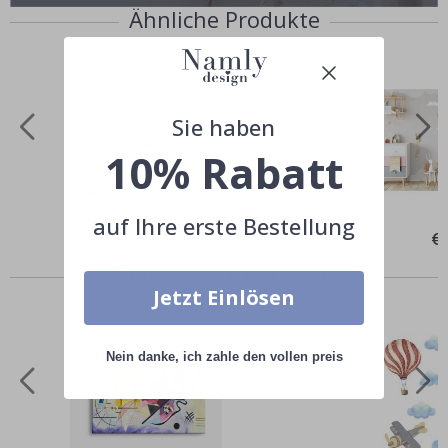
Ähnliche Produkte
Sie haben
10% Rabatt
auf Ihre erste Bestellung
Special
€29,00
Spe
€
Price
Pri
Andere kauften auch
Jetzt Einlösen
Nein danke, ich zahle den vollen preis