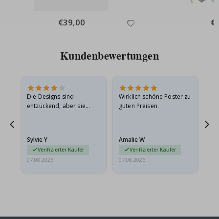
Special
€39,00
Spe
€
Price
Pri
Kundenbewertungen
Die Designs sind
Wirklich schöne Poster zu
All
entzückend, aber sie
guten Preisen.
sollten flach in einem
stabilen Umschlag
versendet werden. Weil
Sylvie Y
Amalie W
Ka
sie…
Verifizierter Käufer
Verifizierter Käufer
07.08.2026
07.08.2026
07.