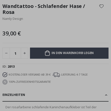
Anfang
Wandtattoo - Schlafender Hase /
der
Rosa
Bildgalerie
Namly Design
springen
39,00 €
IN DEN WARENKORB LEGEN
ID
2013
KOSTENLOSER VERSAND AB 39 €
LIEFERUNG 4-7 TAGE
100% ZUFRIEDENHEITSGARANTIE
EINZELHEITEN
Der rosafarbene schlafende Kaninchenaufkleber ist Teil der