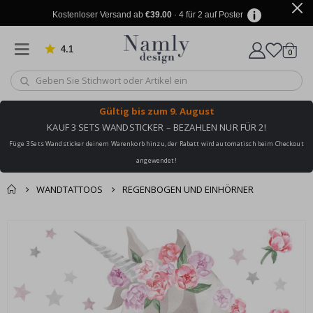
Kostenloser Versand ab
€39.00
· 4 für 2 auf Poster
4.1
Artike
von 1032 Bewertungen
0
Wagen
Gültig bis
zum 9. August
KAUF 3 SETS WANDSTICKER – BEZAHLEN NUR FÜR 2!
Füge 3 Sets Wandsticker deinem Warenkorb hinzu, der Rabatt wird automatisch beim Checkout
angewendet!
WANDTATTOOS
REGENBOGEN UND EINHÖRNER
Sie könnten auch
Korb
Zum
darunter leiden ✔
Ende
Zur Kasse
der
Bildgalerie
springen