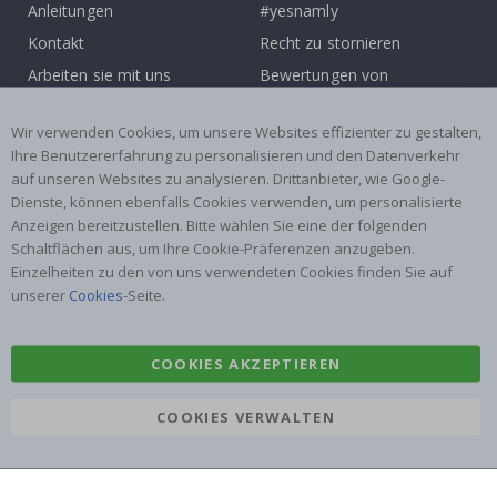
Anleitungen
#yesnamly
Kontakt
Recht zu stornieren
Arbeiten sie mit uns
Bewertungen von
zusammen!
zufriedenen kunden
Wir verwenden Cookies, um unsere Websites effizienter zu gestalten,
Inspiration
Ihre Benutzererfahrung zu personalisieren und den Datenverkehr
auf unseren Websites zu analysieren. Drittanbieter, wie Google-
Beliebte Kategorien
Dienste, können ebenfalls Cookies verwenden, um personalisierte
Namensaufkleber
Wandtattoos
Anzeigen bereitzustellen. Bitte wählen Sie eine der folgenden
Schaltflächen aus, um Ihre Cookie-Präferenzen anzugeben.
Fliesenaufkleber
Poster
Einzelheiten zu den von uns verwendeten Cookies finden Sie auf
Aufkleber
Klebefolie
unserer
Cookies
-Seite.
COOKIES AKZEPTIEREN
COOKIES VERWALTEN
Namly Design AB
|
ORG: 559216-9097