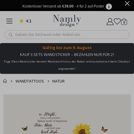
Kostenloser Versand ab
€39.00
· 4 für 2 auf Poster
4.1
Artike
von 1019 Bewertungen
0
Wagen
Gültig bis
zum 9. August
KAUF 3 SETS WANDSTICKER – BEZAHLEN NUR FÜR 2!
Füge 3 Sets Wandsticker deinem Warenkorb hinzu, der Rabatt wird automatisch beim Checkout
angewendet!
WANDTATTOOS
NATUR
Sie könnten auch
Korb
Zum
darunter leiden ✔
Ende
Zur Kasse
der
Bildgalerie
springen