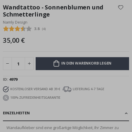
Anfang
Wandtattoo - Sonnenblumen und
der
Schmetterlinge
Bildgalerie
Namly Design
springen
Durchschnittliche Bewertung:
3.8
(
abgegebene bewertungen:
4
)
35,00 €
IN DEN WARENKORB LEGEN
ID
4979
KOSTENLOSER VERSAND AB 39 €
LIEFERUNG 4-7 TAGE
100% ZUFRIEDENHEITSGARANTIE
EINZELHEITEN
Wandaufkleber sind eine großartige Möglichkeit, Ihr Zimmer zu