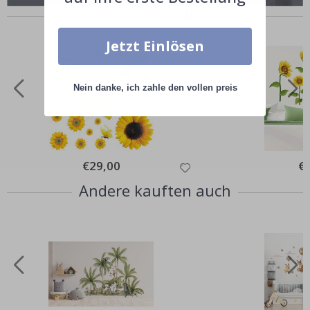
Ähnliche Produkte
Jetzt Einlösen
Nein danke, ich zahle den vollen preis
Special
€29,00
Spe
€
Price
Pri
Andere kauften auch