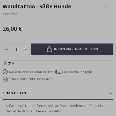
Anfang
Wandtattoo - Süße Hunde
der
Easy Stick
Bildgalerie
springen
26,00 €
IN DEN WARENKORB LEGEN
ID
214
KOSTENLOSER VERSAND AB 39 €
LIEFERUNG 4-7 TAGE
100% ZUFRIEDENHEITSGARANTIE
EINZELHEITEN
Süße kleine Hunde freuen sich auf verschiedene Outfits Siehe
das letzte Bild für...
Lesen Sie mehr