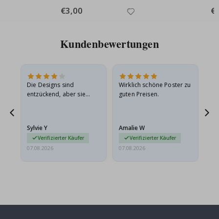
Special
€3,00
Spe
€
Price
Pri
Kundenbewertungen
Die Designs sind
Wirklich schöne Poster zu
All
entzückend, aber sie
guten Preisen.
sollten flach in einem
stabilen Umschlag
versendet werden. Weil
Sylvie Y
Amalie W
Ka
sie…
Verifizierter Käufer
Verifizierter Käufer
07.08.2026
07.08.2026
07.