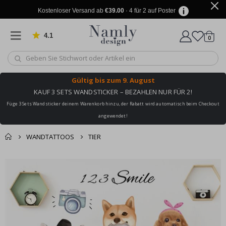
Kostenloser Versand ab
€39.00
· 4 für 2 auf Poster
4.1
Artike
von 1029 Bewertungen
0
Wagen
Gültig bis
zum 9. August
KAUF 3 SETS WANDSTICKER – BEZAHLEN NUR FÜR 2!
Füge 3 Sets Wandsticker deinem Warenkorb hinzu, der Rabatt wird automatisch beim Checkout
angewendet!
WANDTATTOOS
TIER
Sie könnten auch
Korb
Zum
darunter leiden ✔
Ende
Zur Kasse
der
Bildgalerie
springen