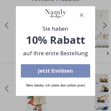
Sie haben
10% Rabatt
auf Ihre erste Bestellung
Special
€25,00
Spe
€
Price
Pri
Andere kauften auch
Jetzt Einlösen
Nein danke, ich zahle den vollen preis