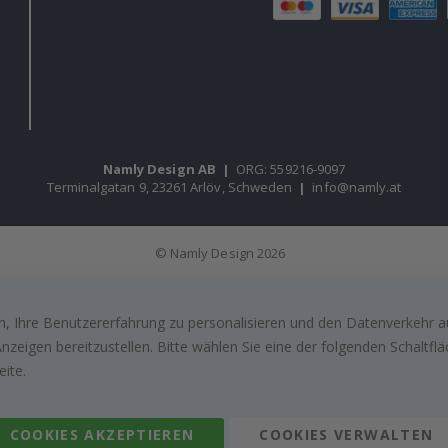
Namly Design AB
|
ORG: 559216-9097
Terminalgatan 9, 23261 Arlöv, Schweden
|
info@namly.at
© Namly Design 2026
, Ihre Benutzererfahrung zu personalisieren und den Datenverkehr au
zeigen bereitzustellen. Bitte wählen Sie eine der folgenden Schaltf
eite.
COOKIES AKZEPTIEREN
COOKIES VERWALTEN