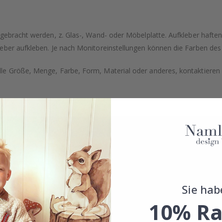
ngebracht werden, z. Glas-, Wand- oder Möbelplatte. Aufkleber hafte
eber aufkleben. Je nach Monitoreinstellungen können die Farben des
e Größe, Menge, Farbe, Form, Material oder anderes, kontaktieren S
Sie hab
10% Ra