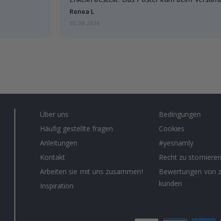
beschädigt…
Renea L
05.08.2026
Über uns
Bedingungen
Häufig gestellte fragen
Cookies
Anleitungen
#yesnamly
Kontakt
Recht zu storniere
Arbeiten sie mit uns zusammen!
Bewertungen von z
kunden
Inspiration