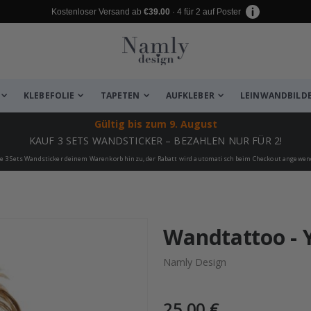
Kostenloser Versand ab
€39.00
· 4 für 2 auf Poster
KLEBEFOLIE
TAPETEN
AUFKLEBER
LEINWANDBILD
Gültig bis
zum 9. August
KAUF 3 SETS WANDSTICKER – BEZAHLEN NUR FÜR 2!
e 3 Sets Wandsticker deinem Warenkorb hinzu, der Rabatt wird automatisch beim Checkout angewen
 leiden ✔
Wandtattoo - Y
Namly Design
25,00 €