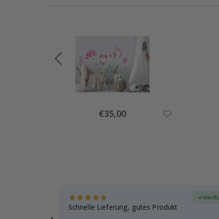
Special
€35,00
Price
zierter Käufer
Verif
ar
Schnelle Lieferung, gutes Produkt
e einen