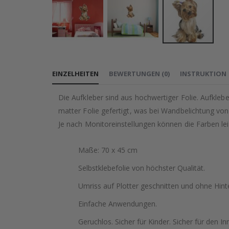
Zum
Anfang
EINZELHEITEN
BEWERTUNGEN
(
0
)
INSTRUKTION
der
Bildgalerie
Die Aufkleber sind aus hochwertiger Folie. Aufkleb
springen
matter Folie gefertigt, was bei Wandbelichtung von
Je nach Monitoreinstellungen können die Farben le
Maße: 70 x 45 cm
Selbstklebefolie von höchster Qualität.
Umriss auf Plotter geschnitten und ohne Hint
Einfache Anwendungen.
Geruchlos. Sicher für Kinder. Sicher für den In