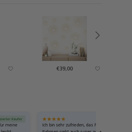
Special
€39,00
Price
izierter Käufer
Verif
für meine
Ich bin sehr zufrieden, das Foto ist toll gewo
leicht
Rahmen sieht auch super aus. Die Lieferung 