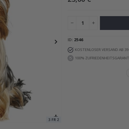
Special
55,00 €
Price
ID
2546
KOSTENLOSER VERSAND AB 39
100% ZUFRIEDENHEITSGARANT