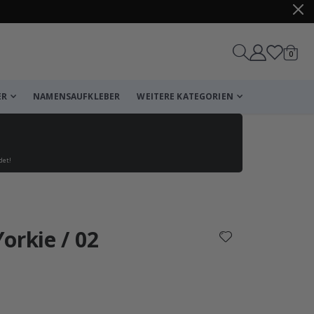
Artike
0
Wagen
ER
NAMENSAUFKLEBER
WEITERE KATEGORIEN
det!
Korb
Zur Kasse
orkie / 02