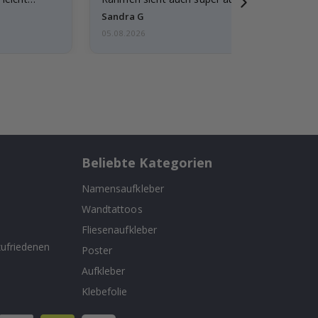
außerdem…
Sandra G
05.08.2026
Beliebte Kategorien
Namensaufkleber
Wandtattoos
n
Fliesenaufkleber
ufriedenen
Poster
Aufkleber
Klebefolie