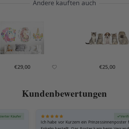
Andere kauften auch
Special
Special
€29,00
€25,00
Price
Price
Kundenbewertungen
izierter Käufer
Verif
Ich habe vor Kurzem ein Prinzessinnenposter 
Enkelin bestellt. Das Poster kam beim Versand 