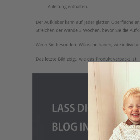
Anleitung enthalten.
Der Aufkleber kann auf jeder glatten Oberfläche a
Streichen der Wände 3 Wochen, bevor Sie die Aufkl
Wenn Sie besondere Wünsche haben, wie individuell
Das letzte Bild zeigt, wie das Produkt verpackt ist.