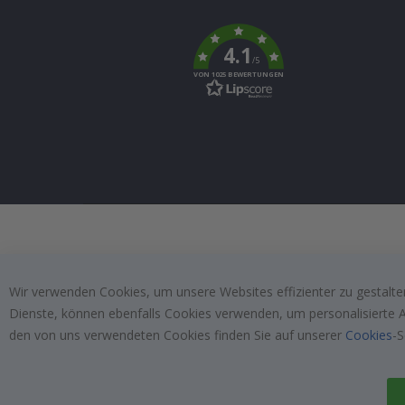
Tik
To
k
4.1
/5
VON 1025 BEWERTUNGEN
Wir verwenden Cookies, um unsere Websites effizienter zu gestalten
Dienste, können ebenfalls Cookies verwenden, um personalisierte An
den von uns verwendeten Cookies finden Sie auf unserer
Cookies
-S