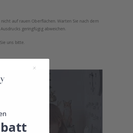
n nicht auf rauen Oberflächen. Warten Sie nach dem
 Ausdrucks geringfügig abweichen.
ie uns bitte.
en
batt