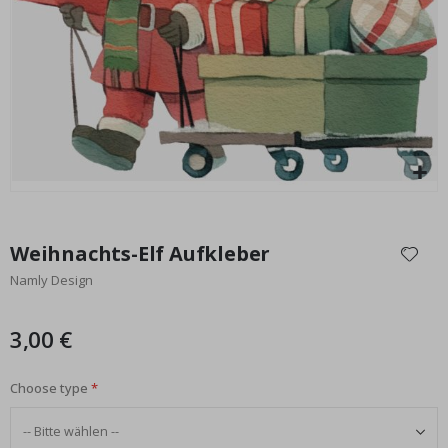
al
Special
17,00 €
Price
Zum
Anfang
Weihnachts-Elf Aufkleber
der
Namly Design
Bildgalerie
springen
3,00 €
Choose type