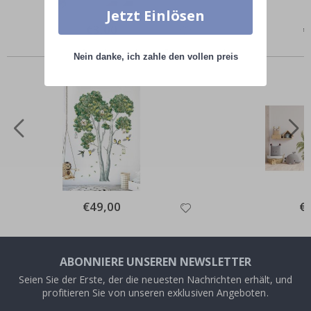
Jetzt Einlösen
Special
€3,00
Sp
€
Price
Pr
Andere kauften auch
Nein danke, ich zahle den vollen preis
Special
€49,00
Spe
€
Price
Pri
ABONNIERE UNSEREN NEWSLETTER
Seien Sie der Erste, der die neuesten Nachrichten erhält, und
profitieren Sie von unseren exklusiven Angeboten.