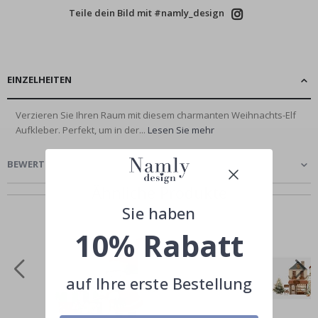
Teile dein Bild mit #namly_design
EINZELHEITEN
Verzieren Sie Ihren Raum mit diesem charmanten Weihnachts-Elf
Aufkleber. Perfekt, um in der...
Lesen Sie mehr
BEWERTUNGEN
(
0
)
Ähnliche Produkte
Sie haben
10% Rabatt
auf Ihre erste Bestellung