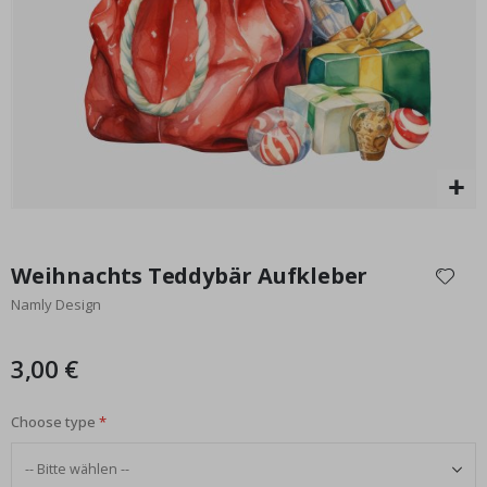
Special
17,00 €
Price
Zum
Anfang
Weihnachts Teddybär Aufkleber
der
Namly Design
Bildgalerie
springen
3,00 €
Choose type