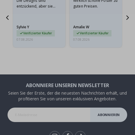
Die Designs sind
Wirklich schöne Poster zu
All
entzückend, aber sie
guten Preisen.
sollten flach in einem
stabilen Umschlag
versendet werden. Weil
Sylvie Y
Amalie W
Ka
sie…
Verifizierter Käufer
Verifizierter Käufer
07.08.2026
07.08.2026
07.
ABONNIERE UNSEREN NEWSLETTER
Seien Sie der Erste, der die neuesten Nachrichten erhält, und
profitieren Sie von unseren exklusiven Angeboten.
ABONNIEREN