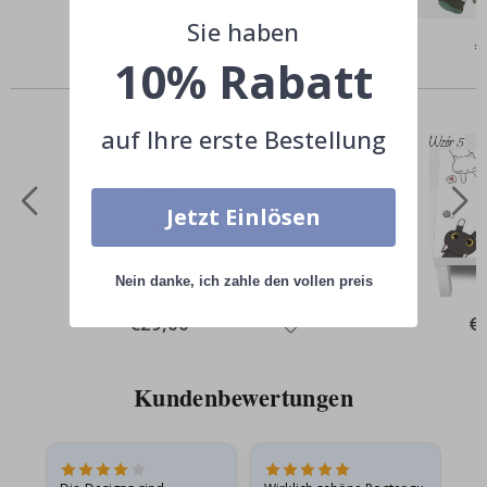
Sie haben
Special
€3,00
Sp
€
Price
Pr
10% Rabatt
Andere kauften auch
auf Ihre erste Bestellung
Jetzt Einlösen
Nein danke, ich zahle den vollen preis
Special
€29,00
Spe
€
Price
Pri
Kundenbewertungen