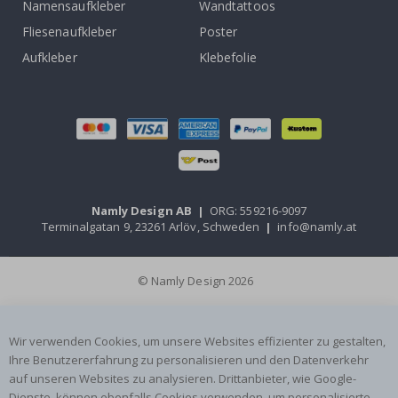
Namensaufkleber
Wandtattoos
Fliesenaufkleber
Poster
Aufkleber
Klebefolie
Namly Design AB
|
ORG: 559216-9097
Terminalgatan 9, 23261 Arlöv, Schweden
|
info@namly.at
© Namly Design 2026
Wir verwenden Cookies, um unsere Websites effizienter zu gestalten,
Ihre Benutzererfahrung zu personalisieren und den Datenverkehr
auf unseren Websites zu analysieren. Drittanbieter, wie Google-
Dienste, können ebenfalls Cookies verwenden, um personalisierte