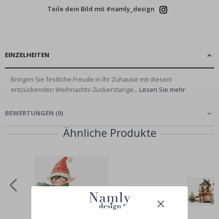
Teile dein Bild mit #namly_design
EINZELHEITEN
Bringen Sie festliche Freude in Ihr Zuhause mit diesem
entzückenden Weihnachts-Zuckerstange...
Lesen Sie mehr
BEWERTUNGEN
(
0
)
Ähnliche Produkte