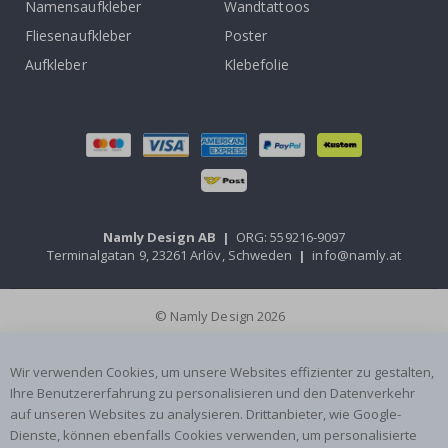
Namensaufkleber
Wandtattoos
Fliesenaufkleber
Poster
Aufkleber
Klebefolie
Namly Design AB
|
ORG: 559216-9097
Terminalgatan 9, 23261 Arlöv, Schweden
|
info@namly.at
© Namly Design 2026
Wir verwenden Cookies, um unsere Websites effizienter zu gestalten,
Ihre Benutzererfahrung zu personalisieren und den Datenverkehr
auf unseren Websites zu analysieren. Drittanbieter, wie Google-
Dienste, können ebenfalls Cookies verwenden, um personalisierte