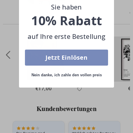
Sie haben
Special
€3,00
Sp
€
10% Rabatt
Price
Pr
Andere kauften auch
auf Ihre erste Bestellung
Jetzt Einlösen
Nein danke, ich zahle den vollen preis
Special
€17,00
Spe
€
Price
Pri
Kundenbewertungen