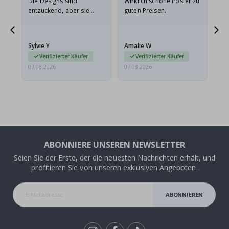
Die Designs sind
Wirklich schöne Poster zu
All
entzückend, aber sie
guten Preisen.
sollten flach in einem
stabilen Umschlag
versendet werden. Weil
Sylvie Y
Amalie W
Ka
sie…
Verifizierter Käufer
Verifizierter Käufer
07.08.2026
07.08.2026
07.
ABONNIERE UNSEREN NEWSLETTER
Seien Sie der Erste, der die neuesten Nachrichten erhält, und
profitieren Sie von unseren exklusiven Angeboten.
ABONNIEREN