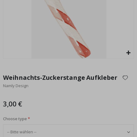
Leuchtende Farbedition - KI Poster
Special
17,00 €
Price
Zum
Anfang
Weihnachts-Zuckerstange Aufkleber
der
Namly Design
Bildgalerie
springen
3,00 €
Choose type