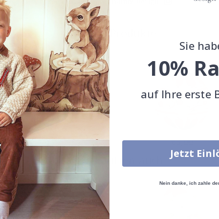
Teile dein Bild mit #namly_design
Ähnliche Produkte
Sie hab
10% Ra
auf Ihre erste 
Special
Special
€3,00
€3,00
Price
Price
Jetzt Ein
Andere kauften auch
Nein danke, ich zahle de