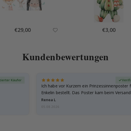
Special
Special
€29,00
€3,00
Price
Price
Kundenbewertungen
zierter Käufer
Verif
Ich habe vor Kurzem ein Prinzessinnenposter 
Enkelin bestellt. Das Poster kam beim Versand 
beschädigt…
Renea L
05.08.2026