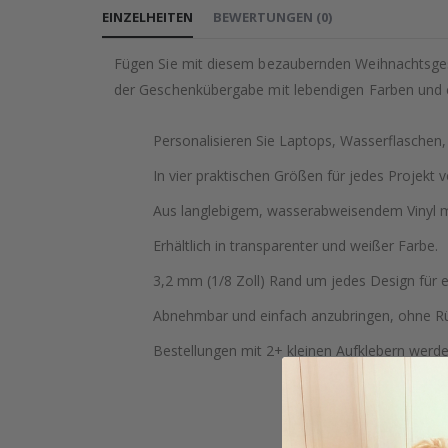
EINZELHEITEN
BEWERTUNGEN
(
0
)
Fügen Sie mit diesem bezaubernden Weihnachtsgesch
der Geschenkübergabe mit lebendigen Farben und
Personalisieren Sie Laptops, Wasserflaschen
In vier praktischen Größen für jedes Projekt v
Aus langlebigem, wasserabweisendem Vinyl mi
Erhältlich in transparenter und weißer Farbe.
3,2 mm (1/8 Zoll) Rand um jedes Design für 
Abnehmbar und einfach anzubringen, ohne Rü
Bestellungen mit 2+ kleinen Aufklebern werd