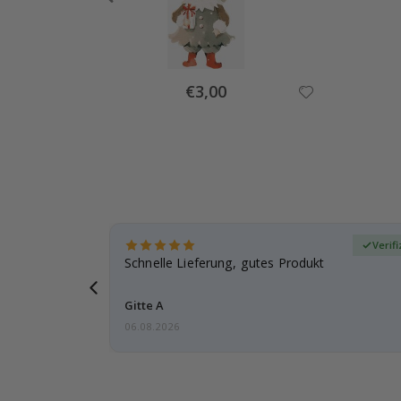
Special
€3,00
Price
zierter Käufer
Verifi
schenk
Schnelle Lieferung, gutes Produkt
ut.
Gitte A
06.08.2026