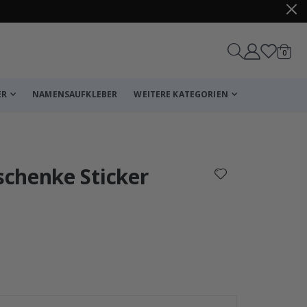
Artike
0
Wagen
ER
NAMENSAUFKLEBER
WEITERE KATEGORIEN
Korb
Zur Kasse
chenke Sticker
Personalisierte 