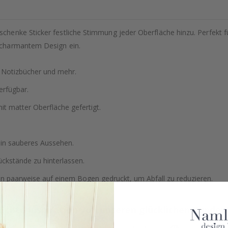
enke Sticker festliche Stimmung jeder Oberfläche hinzu. Perfekt für
 charmantem Design ein.
, Notizbücher und mehr.
erfügbar.
t matter Oberfläche gefertigt.
ein sauberes Aussehen.
ckstände zu hinterlassen.
en paarweise auf einem Bogen gedruckt, um Abfall zu reduzieren.
Echte Inspiration von unseren glücklichen Kunden