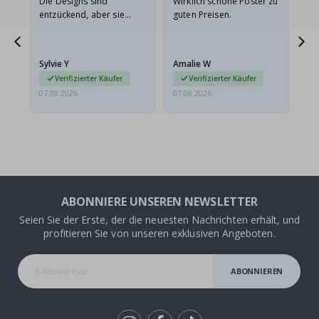
Die Designs sind
Wirklich schöne Poster zu
All
entzückend, aber sie
guten Preisen.
sollten flach in einem
stabilen Umschlag
versendet werden. Weil
Sylvie Y
Amalie W
Ka
sie…
Verifizierter Käufer
Verifizierter Käufer
07.08.2026
07.08.2026
07.
ABONNIERE UNSEREN NEWSLETTER
Seien Sie der Erste, der die neuesten Nachrichten erhält, und
profitieren Sie von unseren exklusiven Angeboten.
ABONNIEREN