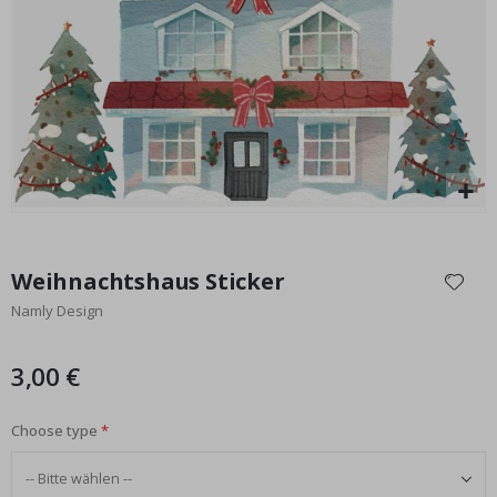
Special
25,00 €
Price
Zum
Anfang
Weihnachtshaus Sticker
der
Namly Design
Bildgalerie
springen
3,00 €
Choose type