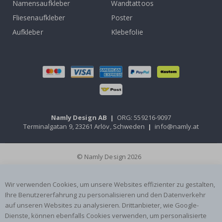
Namensaufkleber
Wandtattoos
Fliesenaufkleber
Poster
Aufkleber
Klebefolie
Namly Design AB
|
ORG: 559216-9097
Terminalgatan 9, 23261 Arlöv, Schweden
|
info@namly.at
© Namly Design 2026
Wir verwenden Cookies, um unsere Websites effizienter zu gestalten,
Ihre Benutzererfahrung zu personalisieren und den Datenverkehr
auf unseren Websites zu analysieren. Drittanbieter, wie Google-
Dienste, können ebenfalls Cookies verwenden, um personalisierte