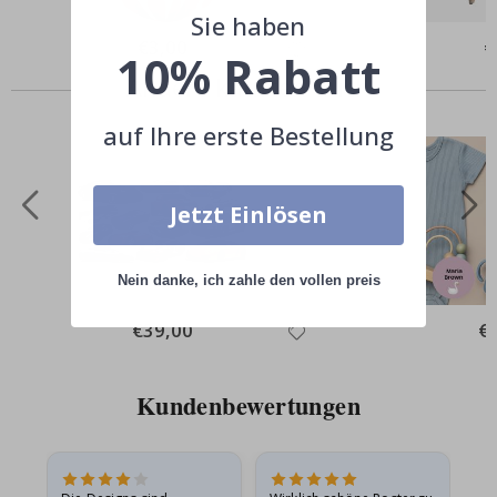
Sie haben
Special
€3,00
Sp
€
10% Rabatt
Price
Pr
Andere kauften auch
auf Ihre erste Bestellung
Jetzt Einlösen
Nein danke, ich zahle den vollen preis
Special
€39,00
Spe
€
Price
Pri
Kundenbewertungen