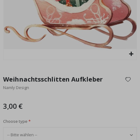
Special
9,00 €
Price
Zum
Anfang
Weihnachtsschlitten Aufkleber
der
Namly Design
Bildgalerie
springen
3,00 €
Choose type