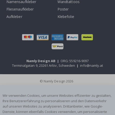
Namensaufkleber
Wandtattoos
Fliesenaufkleber
Poster
Aufkleber
Klebefolie
Namly Design AB
|
ORG: 559216-9097
Terminalgatan 9, 23261 Arlöv, Schweden
|
info@namly.at
© Namly Design 2026
Wir verwenden Cookies, um unsere Websites effizienter zu gestalten,
Ihre Benutzererfahrung zu personalisieren und den Datenverkehr
auf unseren Websites zu analysieren. Drittanbieter, wie Google-
Dienste, können ebenfalls Cookies verwenden, um personalisierte