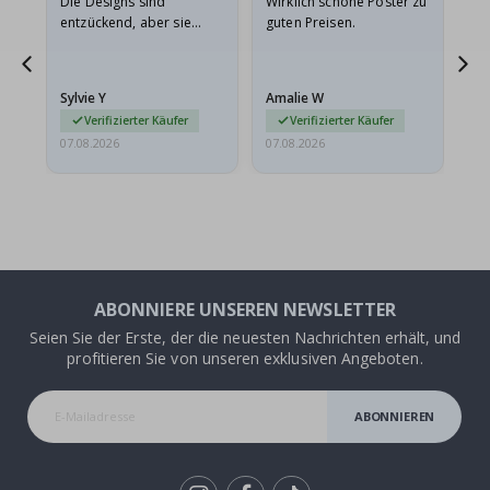
Die Designs sind
Wirklich schöne Poster zu
All
entzückend, aber sie
guten Preisen.
sollten flach in einem
stabilen Umschlag
versendet werden. Weil
Sylvie Y
Amalie W
Ka
sie…
Verifizierter Käufer
Verifizierter Käufer
07.08.2026
07.08.2026
07.
ABONNIERE UNSEREN NEWSLETTER
Seien Sie der Erste, der die neuesten Nachrichten erhält, und
profitieren Sie von unseren exklusiven Angeboten.
ABONNIEREN