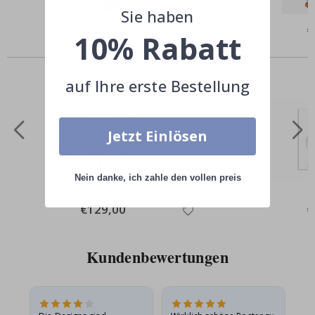
Sie haben
Special
€3,00
Sp
€
10% Rabatt
Price
Pr
Andere kauften auch
auf Ihre erste Bestellung
Jetzt Einlösen
Nein danke, ich zahle den vollen preis
Special
€129,00
Sp
€
Price
Pr
Kundenbewertungen