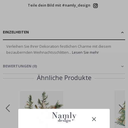
Teile dein Bild mit #namly_design
EINZELHEITEN
Verleihen Sie Ihrer Dekoration festlichen Charme mit diesem
bezaubernden Weihnachtsschlitten...
Lesen Sie mehr
BEWERTUNGEN
(
0
)
Ähnliche Produkte