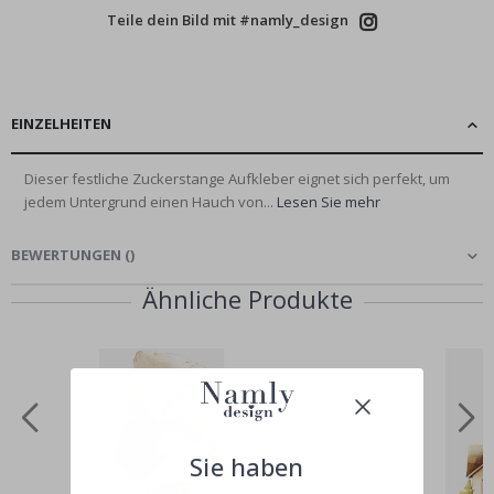
Teile dein Bild mit #namly_design
EINZELHEITEN
Dieser festliche Zuckerstange Aufkleber eignet sich perfekt, um
jedem Untergrund einen Hauch von...
Lesen Sie mehr
BEWERTUNGEN
(
)
Ähnliche Produkte
Sie haben