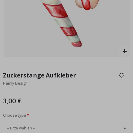
Special
29,00 €
Price
Zum
Anfang
Zuckerstange Aufkleber
der
Namly Design
Bildgalerie
springen
3,00 €
Choose type