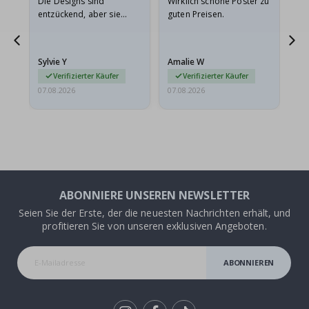
Die Designs sind
Wirklich schöne Poster zu
All
entzückend, aber sie
guten Preisen.
sollten flach in einem
stabilen Umschlag
versendet werden. Weil
Sylvie Y
Amalie W
Ka
sie…
Verifizierter Käufer
Verifizierter Käufer
07.08.2026
07.08.2026
07.
ABONNIERE UNSEREN NEWSLETTER
Seien Sie der Erste, der die neuesten Nachrichten erhält, und
profitieren Sie von unseren exklusiven Angeboten.
ABONNIEREN