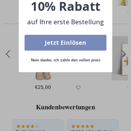
10% Rabatt
Special
€3,00
Sp
€
Price
Pr
auf Ihre erste Bestellung
Andere kauften auch
Jetzt Einlösen
Nein danke, ich zahle den vollen preis
Special
€25,00
Sp
€
Price
Pr
Kundenbewertungen