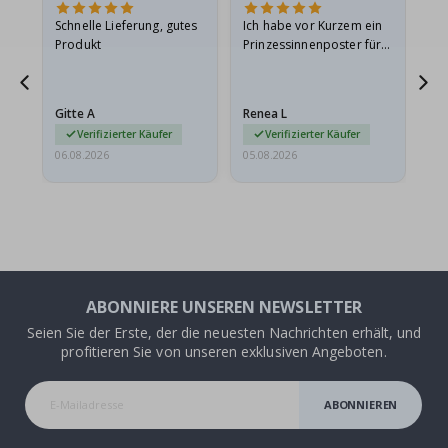
Schnelle Lieferung, gutes
Ich habe vor Kurzem ein
Ich
Produkt
Prinzessinnenposter für
das
meine Enkelin bestellt.
ge
Das Poster kam beim
Ra
Versand leicht
au
Gitte A
Renea L
Sa
beschädigt…
au
Verifizierter Käufer
Verifizierter Käufer
06.08.2026
05.08.2026
05.
ABONNIERE UNSEREN NEWSLETTER
Seien Sie der Erste, der die neuesten Nachrichten erhält, und
profitieren Sie von unseren exklusiven Angeboten.
ABONNIEREN