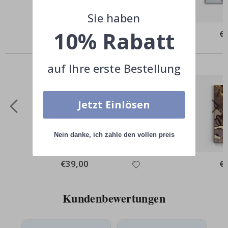
Sie haben
10% Rabatt
Special
€39,00
Spe
€
Price
Pri
Andere kauften auch
auf Ihre erste Bestellung
Jetzt Einlösen
Nein danke, ich zahle den vollen preis
Special
€39,00
Spe
€
Price
Pri
Kundenbewertungen