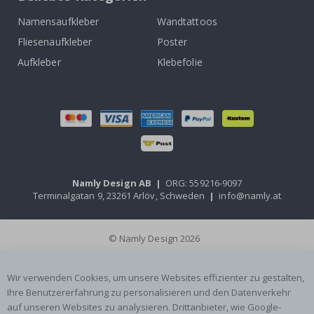
Namensaufkleber
Wandtattoos
Fliesenaufkleber
Poster
Aufkleber
Klebefolie
Namly Design AB
|
ORG: 559216-9097
Terminalgatan 9, 23261 Arlöv, Schweden
|
info@namly.at
© Namly Design 2026
Wir verwenden Cookies, um unsere Websites effizienter zu gestalten,
Ihre Benutzererfahrung zu personalisieren und den Datenverkehr
auf unseren Websites zu analysieren. Drittanbieter, wie Google-