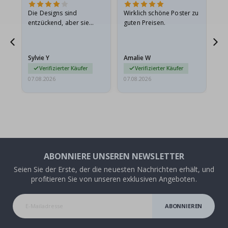
Die Designs sind
Wirklich schöne Poster zu
All
entzückend, aber sie
guten Preisen.
sollten flach in einem
stabilen Umschlag
versendet werden. Weil
Sylvie Y
Amalie W
Ka
sie…
Verifizierter Käufer
Verifizierter Käufer
07.08.2026
07.08.2026
07.
ABONNIERE UNSEREN NEWSLETTER
Seien Sie der Erste, der die neuesten Nachrichten erhält, und
profitieren Sie von unseren exklusiven Angeboten.
ABONNIEREN