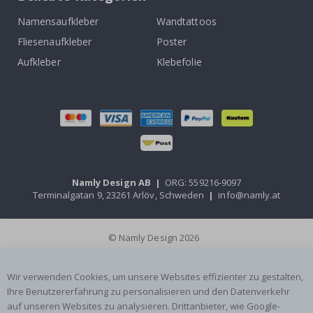
Namensaufkleber
Wandtattoos
Fliesenaufkleber
Poster
Aufkleber
Klebefolie
Namly Design AB
|
ORG: 559216-9097
Terminalgatan 9, 23261 Arlöv, Schweden
|
info@namly.at
© Namly Design 2026
Wir verwenden Cookies, um unsere Websites effizienter zu gestalten,
Ihre Benutzererfahrung zu personalisieren und den Datenverkehr
auf unseren Websites zu analysieren. Drittanbieter, wie Google-