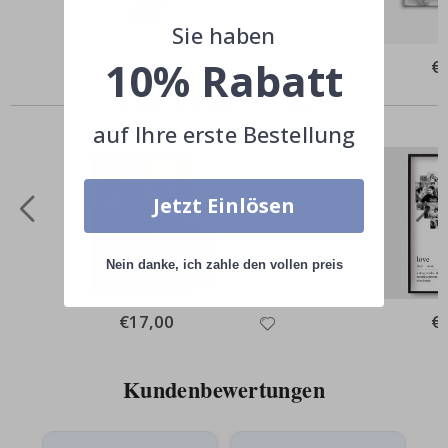
Sie haben
10% Rabatt
Special
€39,00
Spe
€
Price
Pri
Andere kauften auch
auf Ihre erste Bestellung
Jetzt Einlösen
Nein danke, ich zahle den vollen preis
Special
€17,00
Spe
€
Price
Pri
Kundenbewertungen