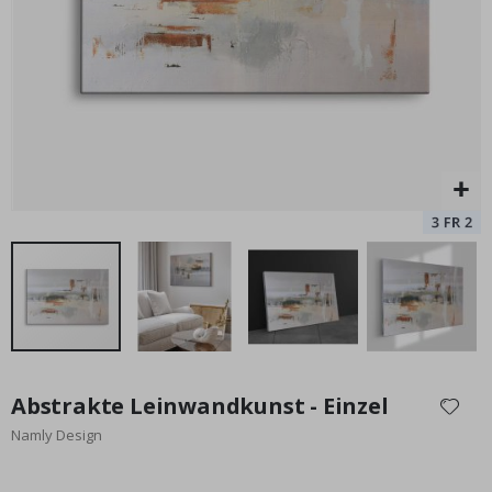
Special
17,00 €
Price
Zum
Anfang
Abstrakte Leinwandkunst - Einzel
der
Namly Design
Bildgalerie
springen