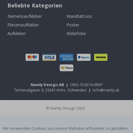
Beliebte Kategorien
Namensaufkleber
Wandtattoos
Fliesenaufkleber
Poster
Aufkleber
Klebefolie
Namly Design AB
|
ORG: 559216-9097
Terminalgatan 9, 23261 Arlöv, Schweden
|
info@namly.at
© Namly Design 2026
Wir verwenden Cookies, um unsere Websites effizienter zu gestalten,