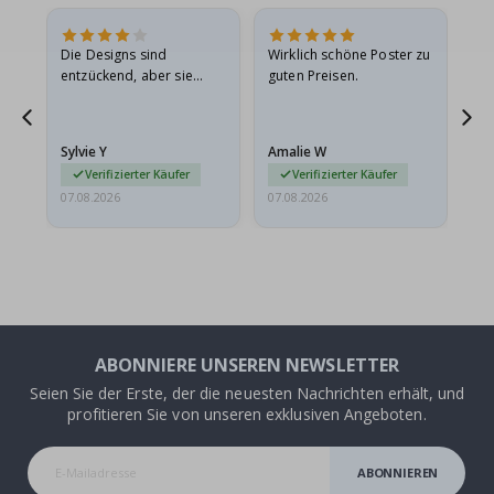
Die Designs sind
Wirklich schöne Poster zu
All
entzückend, aber sie
guten Preisen.
sollten flach in einem
stabilen Umschlag
versendet werden. Weil
Sylvie Y
Amalie W
Ka
sie…
Verifizierter Käufer
Verifizierter Käufer
07.08.2026
07.08.2026
07.
ABONNIERE UNSEREN NEWSLETTER
Seien Sie der Erste, der die neuesten Nachrichten erhält, und
profitieren Sie von unseren exklusiven Angeboten.
ABONNIEREN