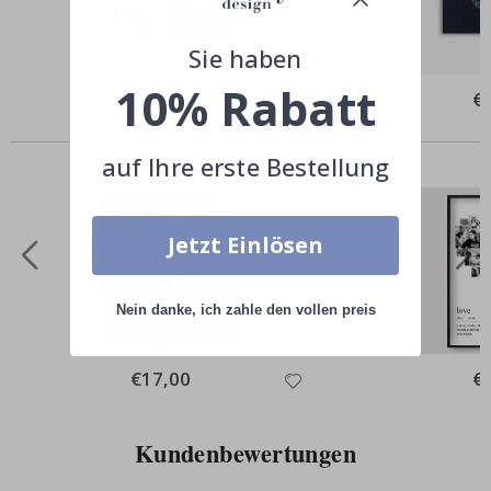
Sie haben
10% Rabatt
Special
€39,00
Spe
€
Price
Pri
Andere kauften auch
auf Ihre erste Bestellung
Jetzt Einlösen
Nein danke, ich zahle den vollen preis
Special
€17,00
Spe
€
Price
Pri
Kundenbewertungen