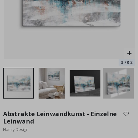
Special
17,00 €
Price
Zum
Anfang
Abstrakte Leinwandkunst - Einzelne
der
Leinwand
Bildgalerie
Namly Design
springen