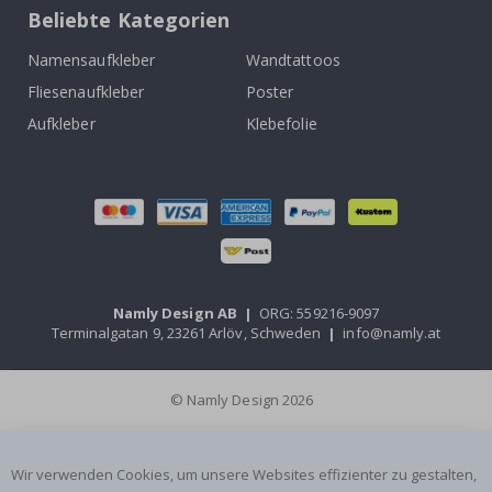
Beliebte Kategorien
Namensaufkleber
Wandtattoos
Fliesenaufkleber
Poster
Aufkleber
Klebefolie
Namly Design AB
|
ORG: 559216-9097
Terminalgatan 9, 23261 Arlöv, Schweden
|
info@namly.at
© Namly Design 2026
Wir verwenden Cookies, um unsere Websites effizienter zu gestalten,