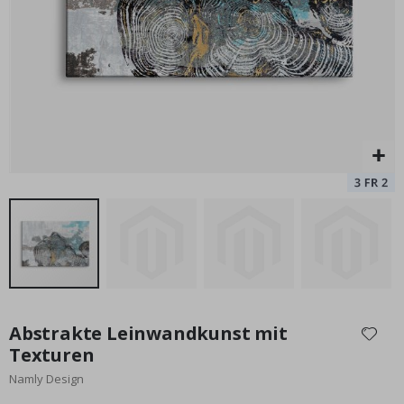
Special
9,00 €
Price
Zum
Anfang
Abstrakte Leinwandkunst mit
der
Texturen
Bildgalerie
Namly Design
springen