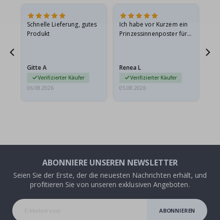
Schnelle Lieferung, gutes
Ich habe vor Kurzem ein
Ich
Produkt
Prinzessinnenposter für
das
meine Enkelin bestellt.
ge
Das Poster kam beim
Ra
Versand leicht
au
Gitte A
Renea L
Sa
beschädigt…
au
Verifizierter Käufer
Verifizierter Käufer
06.08.2026
05.08.2026
05.
ABONNIERE UNSEREN NEWSLETTER
Seien Sie der Erste, der die neuesten Nachrichten erhält, und
profitieren Sie von unseren exklusiven Angeboten.
ABONNIEREN