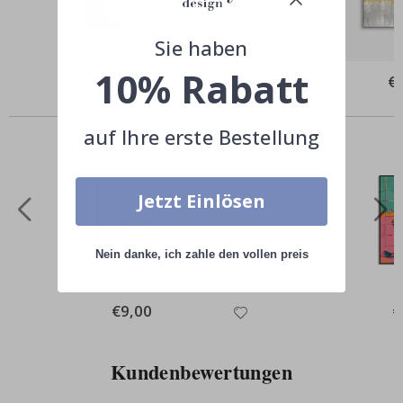
Sie haben
10% Rabatt
Special
€39,00
Spe
€
Price
Pri
Andere kauften auch
auf Ihre erste Bestellung
Jetzt Einlösen
Nein danke, ich zahle den vollen preis
Special
€9,00
Sp
€
Price
Pr
Kundenbewertungen