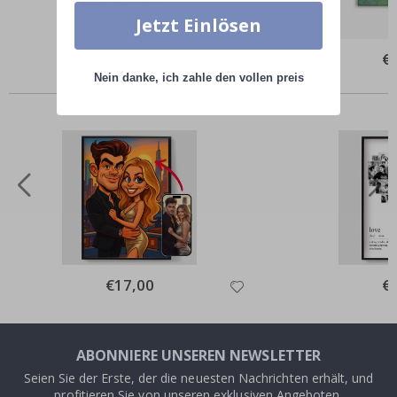
Jetzt Einlösen
Special
€39,00
Spe
€
Price
Pri
Nein danke, ich zahle den vollen preis
Andere kauften auch
Special
€17,00
Spe
€
Price
Pri
ABONNIERE UNSEREN NEWSLETTER
Seien Sie der Erste, der die neuesten Nachrichten erhält, und
profitieren Sie von unseren exklusiven Angeboten.