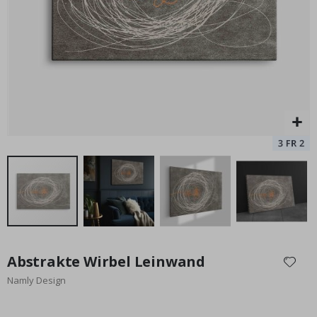
Sterne
Special
37,00 €
Price
Zum
Anfang
Abstrakte Wirbel Leinwand
der
Namly Design
Bildgalerie
springen