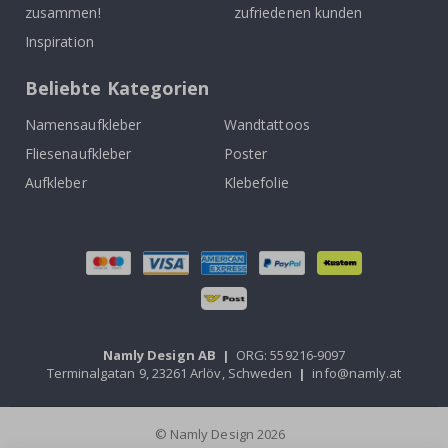
zusammen!
zufriedenen kunden
Inspiration
Beliebte Kategorien
Namensaufkleber
Wandtattoos
Fliesenaufkleber
Poster
Aufkleber
Klebefolie
Namly Design AB
|
ORG: 559216-9097
Terminalgatan 9, 23261 Arlöv, Schweden
|
info@namly.at
© Namly Design 2026