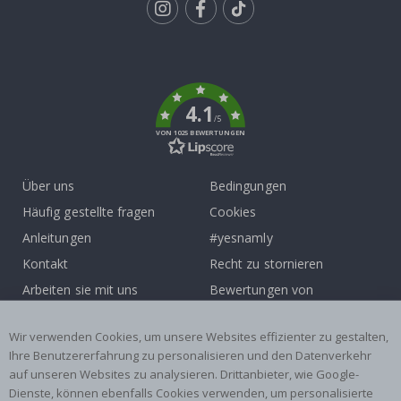
Tik
To
k
4.1
/5
VON 1025 BEWERTUNGEN
Über uns
Bedingungen
Häufig gestellte fragen
Cookies
Anleitungen
#yesnamly
Kontakt
Recht zu stornieren
Arbeiten sie mit uns
Bewertungen von
zusammen!
zufriedenen kunden
Inspiration
Wir verwenden Cookies, um unsere Websites effizienter zu gestalten,
Ihre Benutzererfahrung zu personalisieren und den Datenverkehr
auf unseren Websites zu analysieren. Drittanbieter, wie Google-
Beliebte Kategorien
Dienste, können ebenfalls Cookies verwenden, um personalisierte