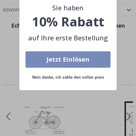
Sie haben
BEWERTUNGEN
(
0
)
10% Rabatt
Echte Inspiration von unseren glücklichen
Kunden!
auf Ihre erste Bestellung
Teile dein Bild mit #namly_design
Jetzt Einlösen
Nein danke, ich zahle den vollen preis
Ähnliche Produkte