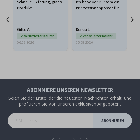
Schnelle Lieferung, gutes
Ich habe vor Kurzem ein
Ich
Produkt
Prinzessinnenposter für
das
ts
meine Enkelin bestellt.
ge
Das Poster kam beim
Ra
at
Versand leicht
au
Gitte A
Renea L
Sa
beschädigt…
au
Verifizierter Käufer
Verifizierter Käufer
06.08.2026
05.08.2026
05.
ABONNIERE UNSEREN NEWSLETTER
Seien Sie der Erste, der die neuesten Nachrichten erhält, und
profitieren Sie von unseren exklusiven Angeboten.
ABONNIEREN