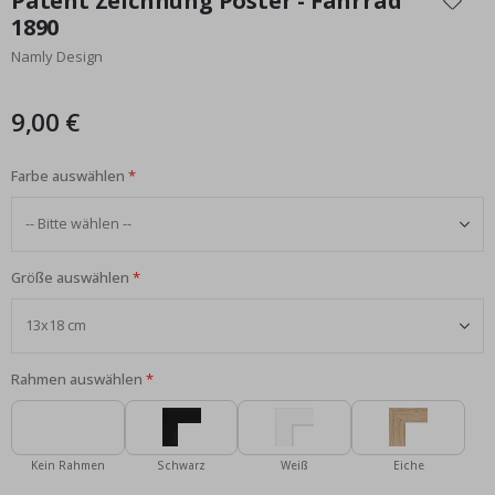
Patent Zeichnung Poster - Fahrrad
der
1890
Bildgalerie
Namly Design
springen
9,00 €
Farbe auswählen
Größe auswählen
Rahmen auswählen
Kein Rahmen
Schwarz
Weiß
Eiche