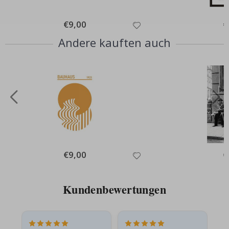
Special
€9,00
Sp
€
Price
Pr
Andere kauften auch
Special
€9,00
Sp
€
Price
Pr
Kundenbewertungen