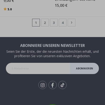
9,00 €
15,00 €
Bewertung:
von 5 Sternen
5.0
Seite
Sie lesen gerade die Seite
Seite
Seite
Seite
Seite
Weiter
1
2
3
4
ABONNIERE UNSEREN NEWSLETTER
Seien Sie der Erste, der die neuesten Nachrichten erhält, und
profitieren Sie von unseren exklusiven Angeboten.
ABONNIEREN
Tik
To
k