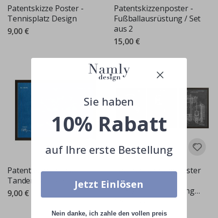
Patentskizze Poster -
Patentskizzenposter -
Tennisplatz Design
Fußballausrüstung / Set
aus 2
9,00 €
15,00 €
Sie haben
10% Rabatt
auf Ihre erste Bestellung
Patentskizzenposter -
Patentzeichnung Poster
Tandemfahrrad
-
Jetzt Einlösen
Badezimmererfindungen
9,00 €
/ Set aus 3
19,00 €
Nein danke, ich zahle den vollen preis