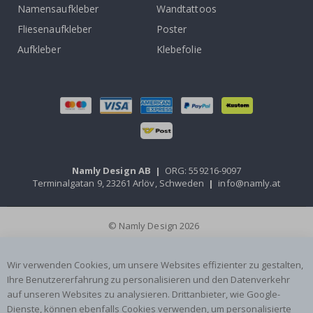
Namensaufkleber
Wandtattoos
Fliesenaufkleber
Poster
Aufkleber
Klebefolie
Namly Design AB
|
ORG: 559216-9097
Terminalgatan 9, 23261 Arlöv, Schweden
|
info@namly.at
© Namly Design 2026
Wir verwenden Cookies, um unsere Websites effizienter zu gestalten,
Ihre Benutzererfahrung zu personalisieren und den Datenverkehr
auf unseren Websites zu analysieren. Drittanbieter, wie Google-
Dienste, können ebenfalls Cookies verwenden, um personalisierte