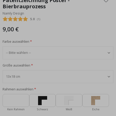
Patentzeichnung Poster -
der
Bierbrauprozess
Bildgalerie
Namly Design
springen
Durchschnittliche Bewertung:
5.0
(
abgegebene bewertungen:
1
)
9,00 €
Farbe auswählen
Größe auswählen
Rahmen auswählen
Kein Rahmen
Schwarz
Weiß
Eiche