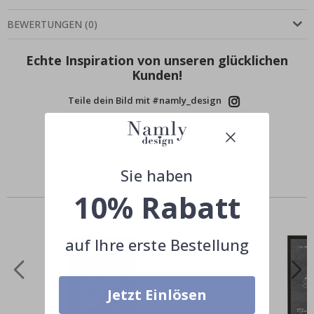
BEWERTUNGEN
(
0
)
Echte Inspiration von unseren glücklichen
Kunden!
Teile dein Bild mit #namly_design
Sie haben
Ähnliche Produkte
10% Rabatt
auf Ihre erste Bestellung
Jetzt Einlösen