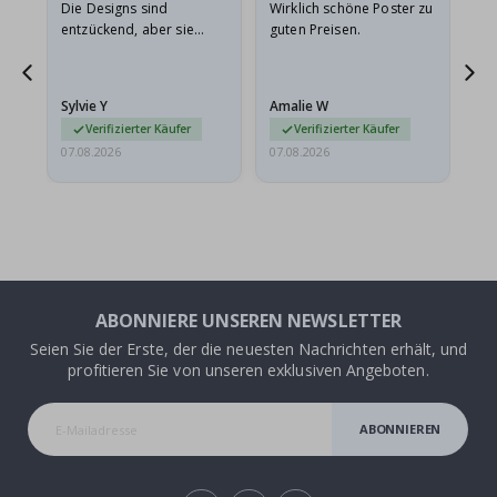
Die Designs sind
Wirklich schöne Poster zu
All
entzückend, aber sie
guten Preisen.
sollten flach in einem
stabilen Umschlag
versendet werden. Weil
Sylvie Y
Amalie W
Ka
sie…
Verifizierter Käufer
Verifizierter Käufer
07.08.2026
07.08.2026
07.
ABONNIERE UNSEREN NEWSLETTER
Seien Sie der Erste, der die neuesten Nachrichten erhält, und
profitieren Sie von unseren exklusiven Angeboten.
ABONNIEREN