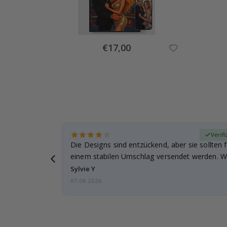
Special
€17,00
Price
zierter Käufer
Verifi
Die Designs sind entzückend, aber sie sollten f
einem stabilen Umschlag versendet werden. We
Sylvie Y
07.08.2026