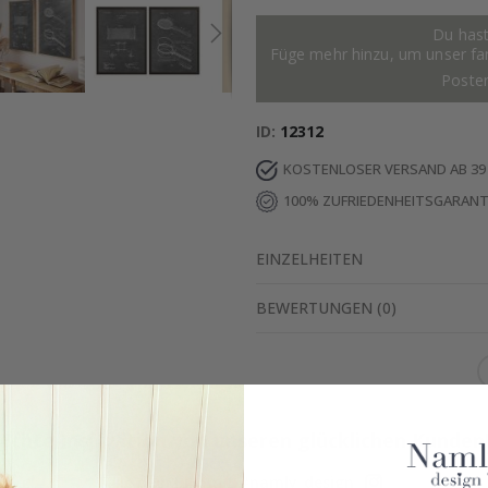
Du hast
Füge mehr hinzu, um unser fant
Poste
ID
12312
KOSTENLOSER VERSAND AB 39
100% ZUFRIEDENHEITSGARANT
EINZELHEITEN
BEWERTUNGEN
(
0
)
Echte Inspiration von unseren glücklichen Kunden
Teile dein Bild mit #namly_design