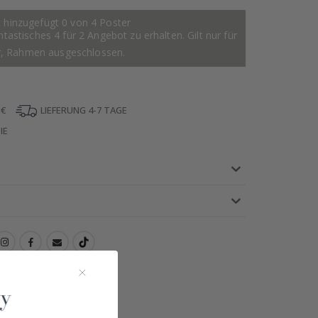
 hinzugefügt 0 von 4 Poster
astisches 4 für 2 Angebot zu erhalten. Gilt nur für
r, Rahmen ausgeschlossen.
 €
LIEFERUNG 4-7 TAGE
IE
!