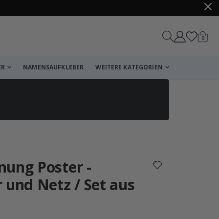
Artike
0
Wagen
ER
NAMENSAUFKLEBER
WEITERE KATEGORIEN
Korb
Zur Kasse
nung Poster -
 und Netz / Set aus