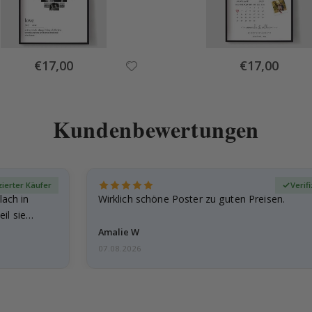
Special
Special
€17,00
€17,00
Price
Price
Kundenbewertungen
zierter Käufer
Verif
lach in
Wirklich schöne Poster zu guten Preisen.
il sie…
Amalie W
07.08.2026