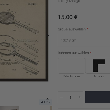
Namly Design
15,00 €
Poster
Special
17,00 €
Price
Größe auswählen
Rahmen auswählen
Kein Rahmen
Schwarz