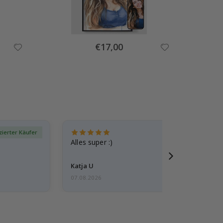
Special
€17,00
Price
izierter Käufer
Verif
Alles super :)
Katja U
07.08.2026