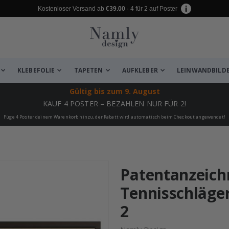
Kostenloser Versand ab
€39.00
· 4 für 2 auf Poster
KLEBEFOLIE
TAPETEN
AUFKLEBER
LEINWANDBILD
Gültig bis
zum 9. August
KAUF 4 POSTER – BEZAHLEN NUR FÜR 2!
Füge 4 Poster deinem Warenkorb hinzu, der Rabatt wird automatisch beim Checkout angewendet!
 leiden ✔
Patentanzeich
Tennisschläger
2