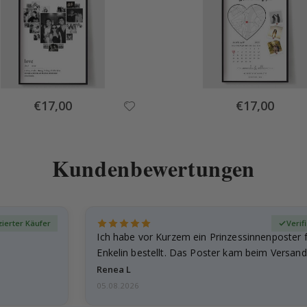
Special
Special
€17,00
€17,00
Price
Price
Kundenbewertungen
izierter Käufer
Verif
Ich habe vor Kurzem ein Prinzessinnenposter 
Enkelin bestellt. Das Poster kam beim Versand 
beschädigt…
Renea L
05.08.2026