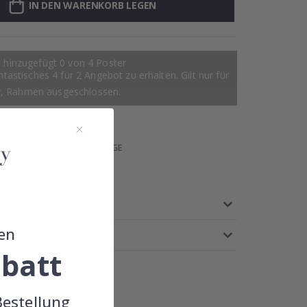
IN DEN WARENKORB LEGEN
 hinzugefügt 0 von 4 Poster
astisches 4 für 2 Angebot zu erhalten. Gilt nur für
r, Rahmen ausgeschlossen.
 €
LIEFERUNG 4-7 TAGE
IE
en
batt
Bestellung