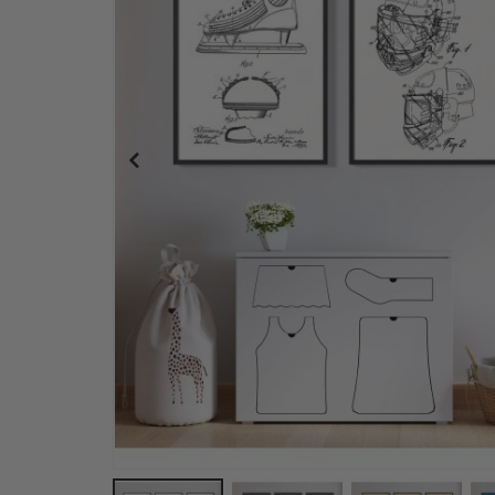
Wandaufkleber – Atemberaubender Regenbogen