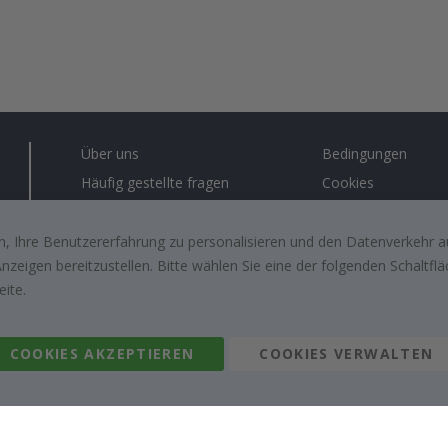
Über uns
Bedingungen
Häufig gestellte fragen
Cookies
Anleitungen
#yesnamly
Kontakt
Recht zu storniere
, Ihre Benutzererfahrung zu personalisieren und den Datenverkehr au
zeigen bereitzustellen. Bitte wählen Sie eine der folgenden Schaltf
Arbeiten sie mit uns zusammen!
Bewertungen von z
eite.
kunden
Inspiration
COOKIES AKZEPTIEREN
COOKIES VERWALTEN