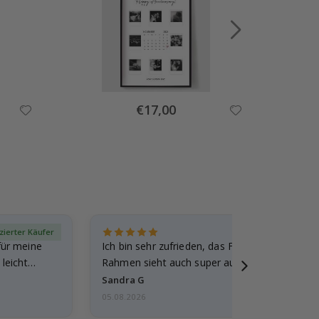
Special
€17,00
Price
izierter Käufer
Verif
für meine
Ich bin sehr zufrieden, das Foto ist toll gewo
leicht
Rahmen sieht auch super aus. Die Lieferung 
außerdem…
Sandra G
05.08.2026