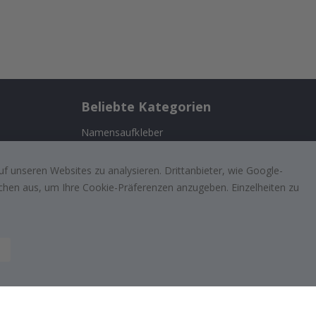
Beliebte Kategorien
Namensaufkleber
Wandtattoos
n
f unseren Websites zu analysieren. Drittanbieter, wie Google-
Fliesenaufkleber
lächen aus, um Ihre Cookie-Präferenzen anzugeben. Einzelheiten zu
ufriedenen
Poster
Aufkleber
Klebefolie