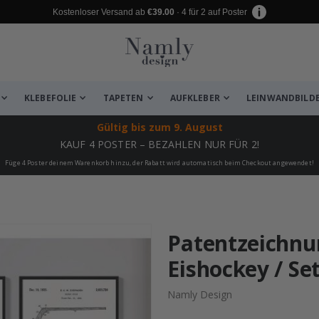
Kostenloser Versand ab
€39.00
· 4 für 2 auf Poster
KLEBEFOLIE
TAPETEN
AUFKLEBER
LEINWANDBILD
Gültig bis
zum 9. August
KAUF 4 POSTER – BEZAHLEN NUR FÜR 2!
Füge 4 Poster deinem Warenkorb hinzu, der Rabatt wird automatisch beim Checkout angewendet!
 leiden ✔
Patentzeichnun
Eishockey / Se
Namly Design