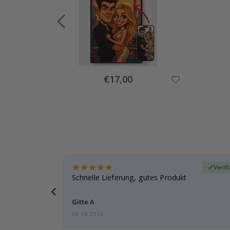
Special
€17,00
Price
zierter Käufer
Verif
ar
Schnelle Lieferung, gutes Produkt
e einen
Gitte A
06.08.2026