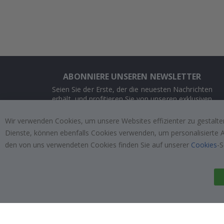
ABONNIERE UNSEREN NEWSLETTER
Seien Sie der Erste, der die neuesten Nachrichten
erhält, und profitieren Sie von unseren exklusiven
Angeboten.
Wir verwenden Cookies, um unsere Websites effizienter zu gestalten
Dienste, können ebenfalls Cookies verwenden, um personalisierte An
ABONNIEREN
den von uns verwendeten Cookies finden Sie auf unserer
Cookies
-S
Tik
To
k
4.1
/5