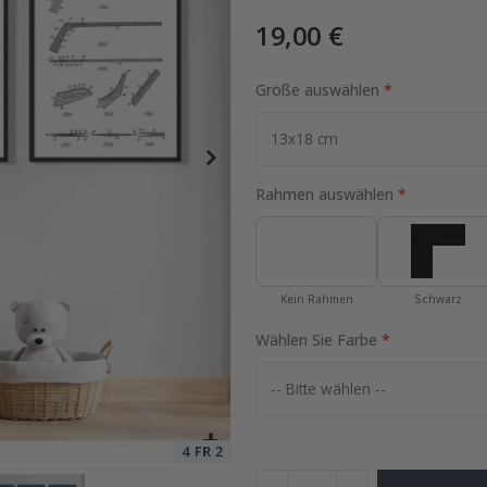
19,00 €
 und Sterne
Größe auswählen
Special
37,00 €
Price
Rahmen auswählen
Kein Rahmen
Schwarz
Wählen Sie Farbe