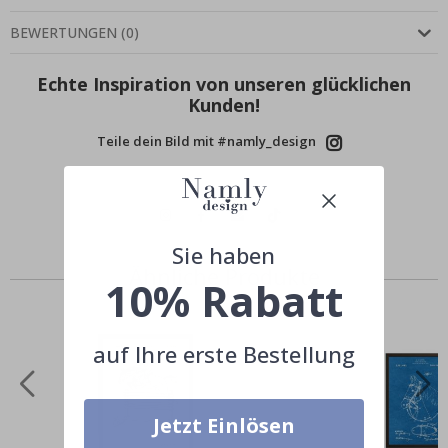
BEWERTUNGEN
(
0
)
Echte Inspiration von unseren glücklichen
Kunden!
Teile dein Bild mit #namly_design
Sie haben
Ähnliche Produkte
10% Rabatt
auf Ihre erste Bestellung
Jetzt Einlösen