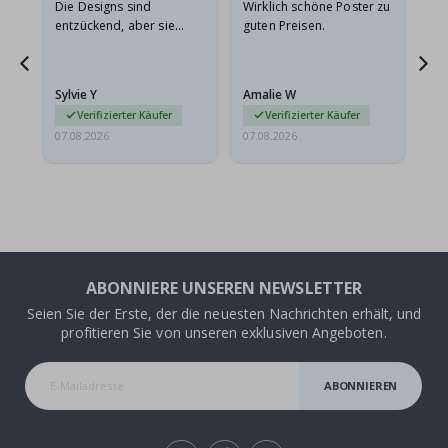
Die Designs sind
Wirklich schöne Poster zu
All
entzückend, aber sie
guten Preisen.
sollten flach in einem
stabilen Umschlag
versendet werden. Weil
Sylvie Y
Amalie W
Ka
sie…
Verifizierter Käufer
Verifizierter Käufer
07.08.2026
07.08.2026
07.
ABONNIERE UNSEREN NEWSLETTER
Seien Sie der Erste, der die neuesten Nachrichten erhält, und
profitieren Sie von unseren exklusiven Angeboten.
ABONNIEREN