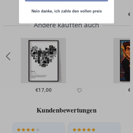
Nein danke, ich zahle den vollen preis
Special
€9,00
Spe
€
Price
Pri
Andere kauften auch
Special
€17,00
Spe
€
Price
Pri
Kundenbewertungen