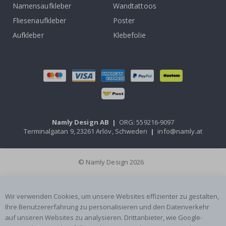
Namensaufkleber
Wandtattoos
Fliesenaufkleber
Poster
Aufkleber
Klebefolie
Namly Design AB
|
ORG: 559216-9097
Terminalgatan 9, 23261 Arlöv, Schweden
|
info@namly.at
© Namly Design 2026
Wir verwenden Cookies, um unsere Websites effizienter zu gestalten,
Ihre Benutzererfahrung zu personalisieren und den Datenverkehr
auf unseren Websites zu analysieren. Drittanbieter, wie Google-