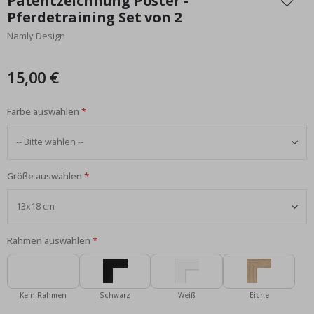
Patentzeichnung Poster -
der
Pferdetraining Set von 2
Bildgalerie
Namly Design
springen
15,00 €
Farbe auswählen
Größe auswählen
Rahmen auswählen
Kein Rahmen
Schwarz
Weiß
Eiche