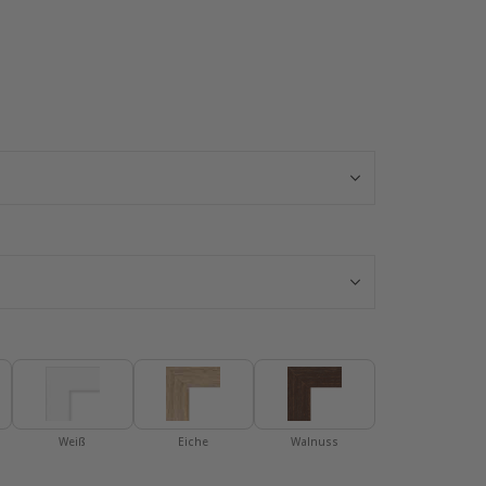
Poster - 2026 
Weiß
Eiche
Walnuss