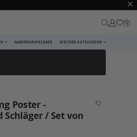
Artike
0
Wagen
ER
NAMENSAUFKLEBER
WEITERE KATEGORIEN
Korb
Zur Kasse
g Poster -
 Schläger / Set von