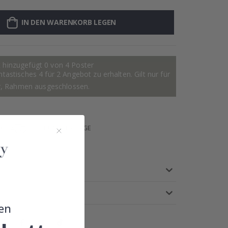
IN DEN WARENKORB LEGEN
 hinzugefügt 0 von 4 Poster
astisches 4 für 2 Angebot zu erhalten. Gilt nur für
r, Rahmen ausgeschlossen.
 €
LIEFERUNG 4-7 TAGE
IE
en