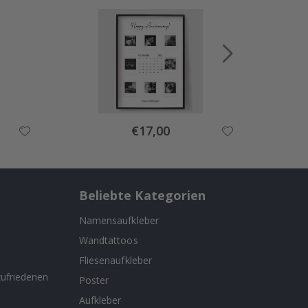
Special
€17,00
Price
Beliebte Kategorien
Namensaufkleber
Wandtattoos
n
Fliesenaufkleber
ufriedenen
Poster
Aufkleber