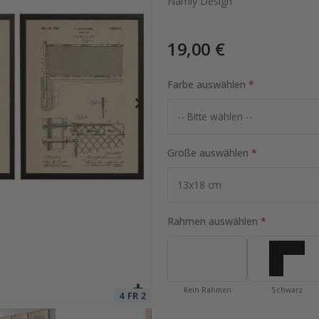
Namly Design
19,00 €
 und Sterne
Special
37,00 €
Price
Farbe auswählen
Größe auswählen
Rahmen auswählen
Kein Rahmen
Schwarz