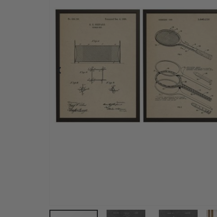
Wandaufkleber – Atemberaubender Regenbogen