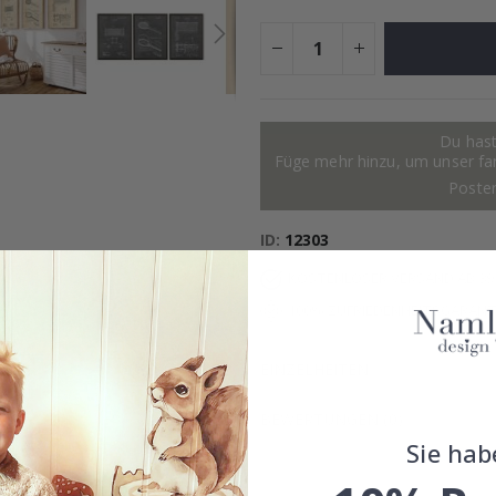
Du hast
Füge mehr hinzu, um unser fant
Poste
ID
12303
KOSTENLOSER VERSAND AB 39
100% ZUFRIEDENHEITSGARANT
EINZELHEITEN
BEWERTUNGEN
(
0
)
Sie hab