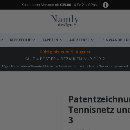
Kostenloser Versand ab
€39.00
· 4 für 2 auf Poster
KLEBEFOLIE
TAPETEN
AUFKLEBER
LEINWANDBILD
Gültig bis
zum 9. August
KAUF 4 POSTER – BEZAHLEN NUR FÜR 2!
Füge 4 Poster deinem Warenkorb hinzu, der Rabatt wird automatisch beim Checkout angewendet!
 leiden ✔
Patentzeichnun
Tennisnetz und
3