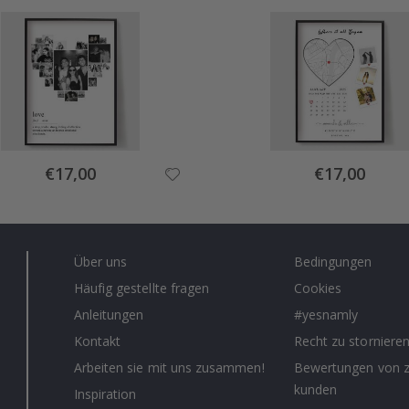
Special
Special
€17,00
€17,00
Price
Price
Über uns
Bedingungen
Häufig gestellte fragen
Cookies
Anleitungen
#yesnamly
Kontakt
Recht zu storniere
Arbeiten sie mit uns zusammen!
Bewertungen von z
kunden
Inspiration