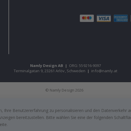
Namly Design AB
|
ORG: 559216-9097
Terminalgatan 9, 23261 Arlöv, Schweden
|
info@namly.at
© Namly Design 2026
, Ihre Benutzererfahrung zu personalisieren und den Datenverkehr au
zeigen bereitzustellen. Bitte wählen Sie eine der folgenden Schaltf
eite.