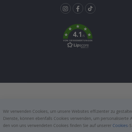
Tik
To
k
4.1
/5
VON 1019 BEWERTUNGEN
Wir verwenden Cookies, um unsere Websites effizienter zu gestalten
Dienste, können ebenfalls Cookies verwenden, um personalisierte An
den von uns verwendeten Cookies finden Sie auf unserer
Cookies
-S