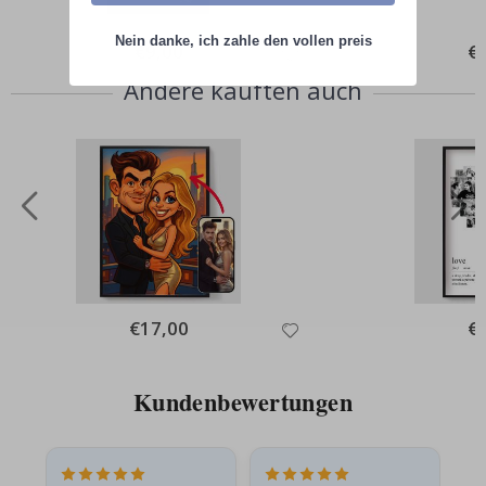
Nein danke, ich zahle den vollen preis
Special
€9,00
Spe
€
Price
Pri
Andere kauften auch
Special
€17,00
Spe
€
Price
Pri
Kundenbewertungen