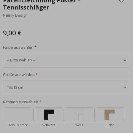
Patentzeichnung Poster -
der
Tennisschläger
Bildgalerie
Namly Design
springen
9,00 €
Farbe auswählen
Größe auswählen
Rahmen auswählen
Kein Rahmen
Schwarz
Weiß
Eiche