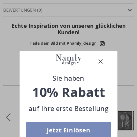
BEWERTUNGEN
(
0
)
Echte Inspiration von unseren glücklichen
Kunden!
Teile dein Bild mit #namly_design
Sie haben
Ähnliche Produkte
10% Rabatt
auf Ihre erste Bestellung
Jetzt Einlösen