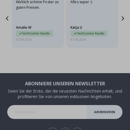
e
Wirklich schöne Poster zu
Alles super :)
Sc
guten Preisen.
Pr
ehr
Amalie W
Katja U
Gi
r…
Verifizierter Käufer
Verifizierter Käufer
07.08.2026
07.08.2026
06.
ABONNIERE UNSEREN NEWSLETTER
Seien Sie der Erste, der die neuesten Nachrichten erhält, und
profitieren Sie von unseren exklusiven Angeboten.
ABONNIEREN