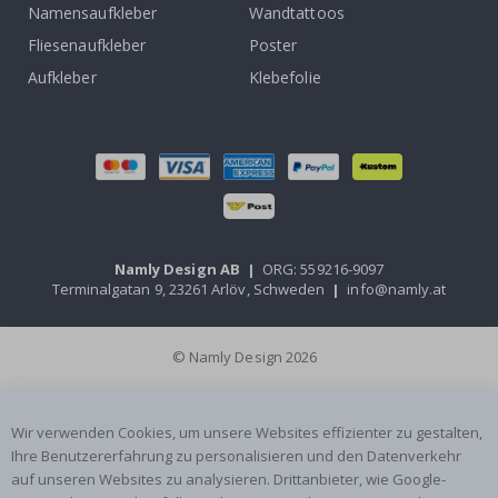
Namensaufkleber
Wandtattoos
Fliesenaufkleber
Poster
Aufkleber
Klebefolie
Namly Design AB
|
ORG: 559216-9097
Terminalgatan 9, 23261 Arlöv, Schweden
|
info@namly.at
© Namly Design 2026
Wir verwenden Cookies, um unsere Websites effizienter zu gestalten,
Ihre Benutzererfahrung zu personalisieren und den Datenverkehr
auf unseren Websites zu analysieren. Drittanbieter, wie Google-