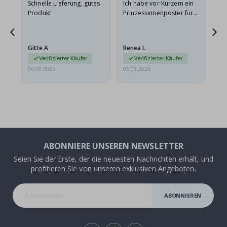
Schnelle Lieferung, gutes
Ich habe vor Kurzem ein
Ich
Produkt
Prinzessinnenposter für
das
ts
meine Enkelin bestellt.
ge
Das Poster kam beim
Ra
at
Versand leicht
au
Gitte A
Renea L
Sa
beschädigt…
au
Verifizierter Käufer
Verifizierter Käufer
06.08.2026
05.08.2026
05.
ABONNIERE UNSEREN NEWSLETTER
Seien Sie der Erste, der die neuesten Nachrichten erhält, und
profitieren Sie von unseren exklusiven Angeboten.
ABONNIEREN