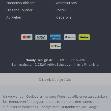
Namensaufkleber
Wandtattoos
Fliesenaufkleber
Poster
Aufkleber
Klebefolie
Namly Design AB
|
ORG: 559216-9097
Terminalgatan 9, 23261 Arlöv, Schweden
|
info@namly.at
© Namly Design 2026
Wir verwenden Cookies, um unsere Websites effizienter zu gestalten,
Ihre Benutzererfahrung zu personalisieren und den Datenverkehr
auf unseren Websites zu analysieren. Drittanbieter, wie Google-