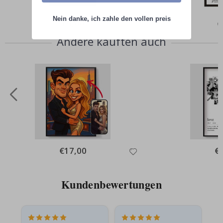
Nein danke, ich zahle den vollen preis
Special
€9,00
Sp
€
Price
Pr
Andere kauften auch
Special
€17,00
Spe
€
Price
Pri
Kundenbewertungen