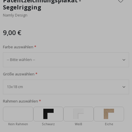
Patentzeichnungsplakat -
der
Segelrigging
Bildgalerie
Namly Design
springen
9,00 €
Farbe auswählen
Größe auswählen
Rahmen auswählen
Kein Rahmen
Schwarz
Weiß
Eiche