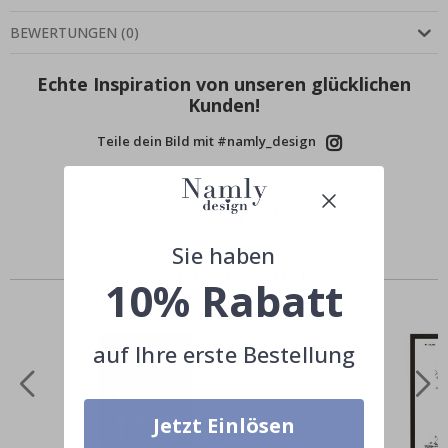
BEWERTUNGEN
(
0
)
Echte Inspiration von unseren glücklichen
Kunden!
Teile dein Bild mit #namly_design
Sie haben
Ähnliche Produkte
10% Rabatt
auf Ihre erste Bestellung
Jetzt Einlösen