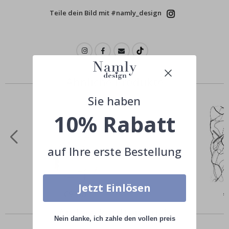
Teile dein Bild mit #namly_design
Ähnliche Produkte
Sie haben
10% Rabatt
auf Ihre erste Bestellung
Jetzt Einlösen
Special
€9,00
Sp
€
Price
Pr
Andere kauften auch
Nein danke, ich zahle den vollen preis