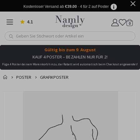
Kostenloser Versand ab
€39.00
· 4 für 2 auf Poster
4.1
Artike
von 1032 Bewertungen
0
Wagen
Gültig bis
zum 9. August
KAUF 4 POSTER – BEZAHLEN NUR FÜR 2!
Füge 4 Poster deinem Warenkorb hinzu, der Rabatt wird automatisch beim Checkout angewendet!
POSTER
GRAFIKPOSTER
Sie könnten auch
Korb
Zum
darunter leiden ✔
Ende
Zur Kasse
der
Bildgalerie
springen