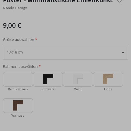
Poster - Minimalistische Linienkunst
der
Namly Design
Bildgalerie
springen
9,00 €
Größe auswählen
Rahmen auswählen
Kein Rahmen
Schwarz
Weiß
Eiche
Walnuss