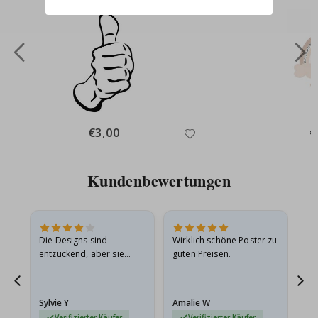
Special
€3,00
Sp
€
Price
Pr
Kundenbewertungen
Die Designs sind
Wirklich schöne Poster zu
All
entzückend, aber sie
guten Preisen.
sollten flach in einem
stabilen Umschlag
versendet werden. Weil
Sylvie Y
Amalie W
Ka
sie…
Verifizierter Käufer
Verifizierter Käufer