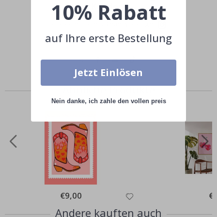
10% Rabatt
Kunden!
Teile dein Bild mit #namly_design
auf Ihre erste Bestellung
Jetzt Einlösen
Ähnliche Produkte
Nein danke, ich zahle den vollen preis
Special
€9,00
Spe
€
Price
Pri
Andere kauften auch