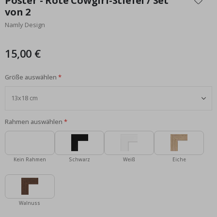
Poster - Rote Cowgirl-Stiefel / Set
der
von 2
Bildgalerie
Namly Design
springen
15,00 €
Größe auswählen
Rahmen auswählen
Kein Rahmen
Schwarz
Weiß
Eiche
Walnuss