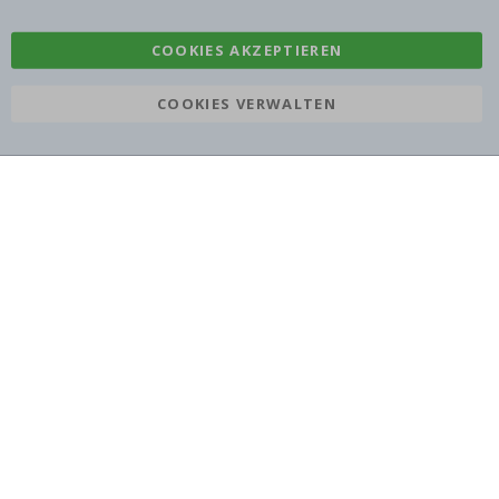
COOKIES AKZEPTIEREN
COOKIES VERWALTEN
Namly Design AB
|
ORG: 559216-9097
Terminalgatan 9, 23261 Arlöv, Schweden
|
info@namly.at
© Namly Design 2026