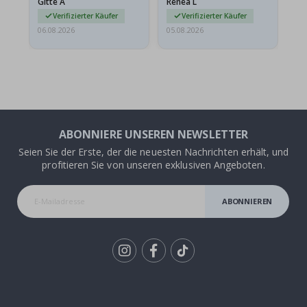
Gitte A
Renea L
Sa
beschädigt…
au
Verifizierter Käufer
Verifizierter Käufer
06.08.2026
05.08.2026
05.
ABONNIERE UNSEREN NEWSLETTER
Seien Sie der Erste, der die neuesten Nachrichten erhält, und
profitieren Sie von unseren exklusiven Angeboten.
ABONNIEREN
Tik
To
k