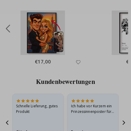
Special
€17,00
Spe
€
Price
Pri
Kundenbewertungen
Schnelle Lieferung, gutes
Ich habe vor Kurzem ein
Ich
Produkt
Prinzessinnenposter für
das
ts
meine Enkelin bestellt.
ge
Das Poster kam beim
Ra
at
Versand leicht
au