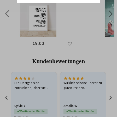
Special
€9,00
Sp
€
Price
Pr
Kundenbewertungen
Die Designs sind
Wirklich schöne Poster zu
All
entzückend, aber sie
guten Preisen.
sollten flach in einem
stabilen Umschlag
versendet werden. Weil
Sylvie Y
Amalie W
Ka
sie…
Verifizierter Käufer
Verifizierter Käufer
07.08.2026
07.08.2026
07.