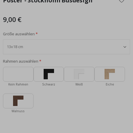
Poster - Stockholm Busdesign
der
Bildgalerie
springen
9,00 €
Größe auswählen
Rahmen auswählen
Kein Rahmen
Schwarz
Weiß
Eiche
Walnuss