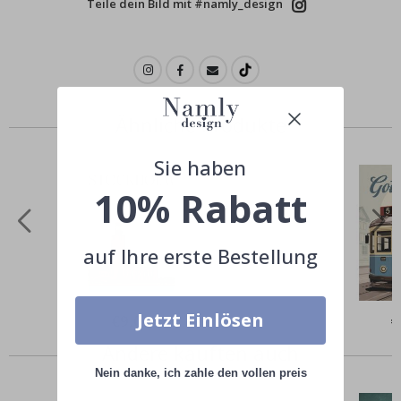
Teile dein Bild mit #namly_design
Ähnliche Produkte
Sie haben
10% Rabatt
auf Ihre erste Bestellung
Jetzt Einlösen
Special
€9,00
Sp
€
Price
Pr
Andere kauften auch
Nein danke, ich zahle den vollen preis