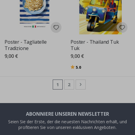
Poster - Tagliatelle
Poster - Thailand Tuk
Tradizione
Tuk
9,00 €
9,00 €
Bewertung:
von 5 Sternen
5.0
Seite
Sie lesen gerade die Seite
Seite
Seite
Weiter
1
2
ABONNIERE UNSEREN NEWSLETTER
Seien Sie der Erste, der die neuesten Nachrichten erhält, und
profitieren Sie von unseren exklusiven Angeboten.