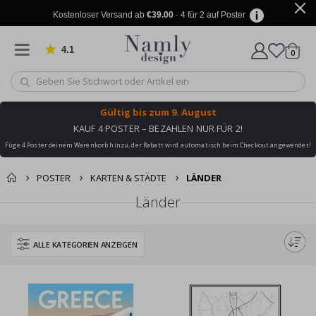
Kostenloser Versand ab
€39.00
· 4 für 2 auf Poster
4.1
Artike
von 1025 Bewertungen
0
Wagen
Gültig bis
zum 9. August
KAUF 4 POSTER – BEZAHLEN NUR FÜR 2!
Füge 4 Poster deinem Warenkorb hinzu, der Rabatt wird automatisch beim Checkout angewendet!
POSTER
KARTEN & STÄDTE
LÄNDER
Länder
ALLE KATEGORIEN ANZEIGEN