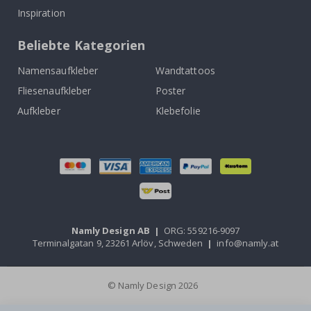
Inspiration
Beliebte Kategorien
Namensaufkleber
Wandtattoos
Fliesenaufkleber
Poster
Aufkleber
Klebefolie
Namly Design AB
|
ORG: 559216-9097
Terminalgatan 9, 23261 Arlöv, Schweden
|
info@namly.at
© Namly Design 2026