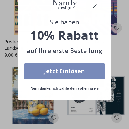
Sie haben
10% Rabatt
Poster - Italienische
Poster - Landschaft
Landschaft
Frankreich
auf Ihre erste Bestellung
9,00 €
9,00 €
Jetzt Einlösen
Nein danke, ich zahle den vollen preis