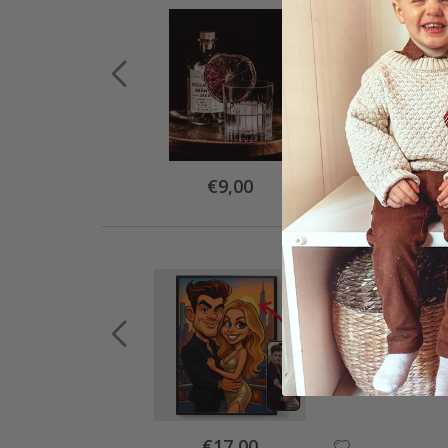
Special
€9,00
Price
Special
€17,00