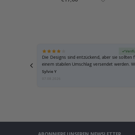
Price
zierter Käufer
Verifi
Die Designs sind entzückend, aber sie sollten f
einem stabilen Umschlag versendet werden. We
Sylvie Y
07.08.2026
ABONNIERE UNSEREN NEWSLETTER