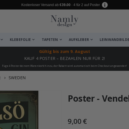
Kostenloser Versand ab
€39.00
· 4 für 2 auf Poster
KLEBEFOLIE
TAPETEN
AUFKLEBER
LEINWANDBILD
Gültig bis
zum 9. August
KAUF 4 POSTER – BEZAHLEN NUR FÜR 2!
Füge 4 Poster deinem Warenkorb hinzu, der Rabatt wird automatisch beim Checkout angewendet!
R
SWEDEN
 leiden ✔
Poster - Vende
9,00 €