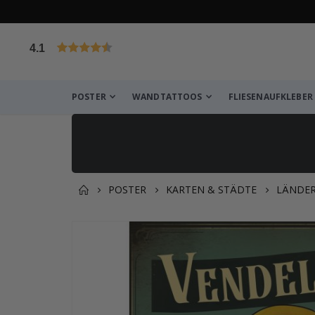
4.1
von 1031 Bewertungen
POSTER
WANDTATTOOS
FLIESENAUFKLEBER
POSTER
KARTEN & STÄDTE
LÄNDE
Sie könnten auch darunter
Zum
Ende
der
Bildgalerie
springen