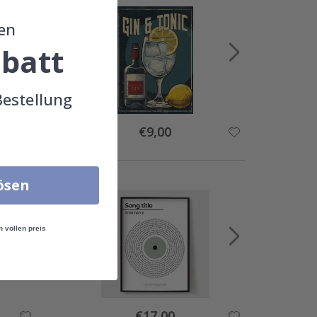
en
batt
Bestellung
Special
€9,00
Price
lösen
n vollen preis
Special
€17,00