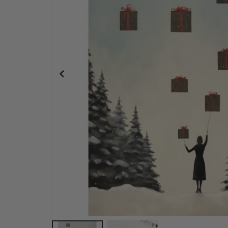
Wandaufkleber – Atemberaubender Regenbogen