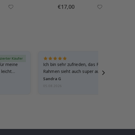
Special
€17,00
Price
izierter Käufer
Verif
für meine
Ich bin sehr zufrieden, das Foto ist toll gewo
leicht
Rahmen sieht auch super aus. Die Lieferung 
außerdem…
Sandra G
05.08.2026