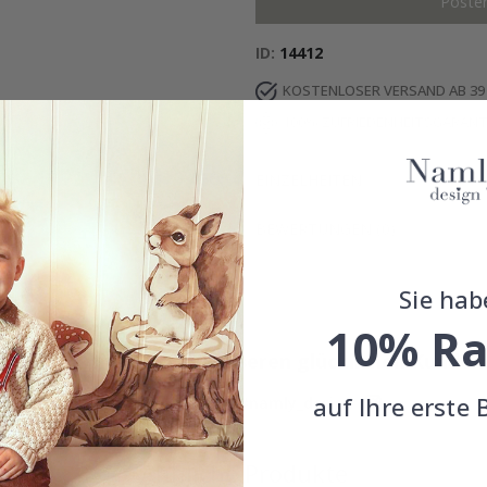
Poste
ID
14412
KOSTENLOSER VERSAND AB 39
100% ZUFRIEDENHEITSGARANT
EINZELHEITEN
BEWERTUNGEN
(
0
)
Sie hab
10% Ra
Echte Inspiration von unseren glücklichen Kunden
auf Ihre erste 
Teile dein Bild mit #namly_design
Ähnliche Produkte