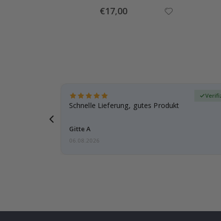
Special
€17,00
Price
zierter Käufer
Verif
ar
Schnelle Lieferung, gutes Produkt
e einen
Gitte A
06.08.2026