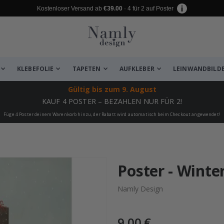
Kostenloser Versand ab
€39.00
· 4 für 2 auf Poster
KLEBEFOLIE
TAPETEN
AUFKLEBER
LEINWANDBILD
Gültig bis
zum 9. August
KAUF 4 POSTER – BEZAHLEN NUR FÜR 2!
Füge 4 Poster deinem Warenkorb hinzu, der Rabatt wird automatisch beim Checkout angewendet!
 leiden ✔
Poster - Wint
Namly Design
9,00 €