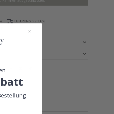
r, Rahmen ausgeschlossen.
 €
LIEFERUNG 4-7 TAGE
IE
en
batt
!
Bestellung