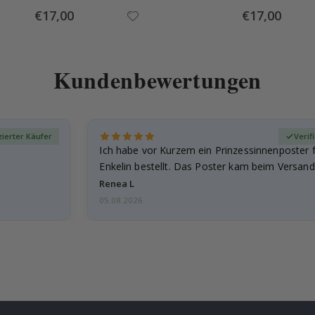
Special
Special
€17,00
€17,00
Price
Price
Kundenbewertungen
izierter Käufer
Verif
Ich habe vor Kurzem ein Prinzessinnenposter 
Enkelin bestellt. Das Poster kam beim Versand 
beschädigt…
Renea L
05.08.2026