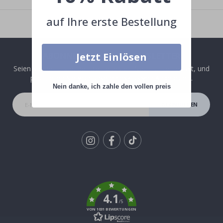
auf Ihre erste Bestellung
Jetzt Einlösen
ABONNIERE UNSEREN NEWSLETTER
Seien Sie der Erste, der die neuesten Nachrichten erhält, und
profitieren Sie von unseren exklusiven Angeboten.
Nein danke, ich zahle den vollen preis
ABONNIEREN
Tik
To
k
4.1
/5
VON 1031 BEWERTUNGEN