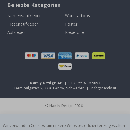
Beliebte Kategorien
Namensaufkleber
Wandtattoos
Fliesenaufkleber
Poster
Aufkleber
Klebefolie
Namly Design AB
|
ORG: 559216-9097
Terminalgatan 9, 23261 Arlöv, Schweden
|
info@namly.at
© Namly Design 2026
Wir verwenden Cookies, um unsere Websites effizienter zu gestalten,