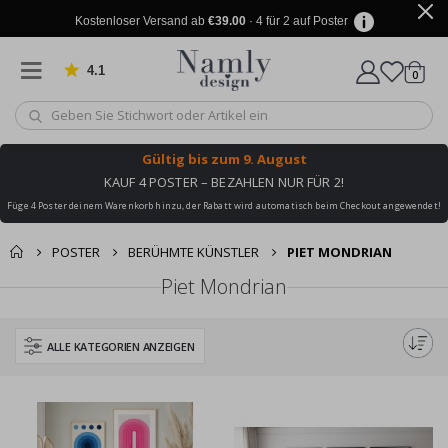
Kostenloser Versand ab
€39.00
· 4 für 2 auf Poster
4.1
Artike
von 1031 Bewertungen
0
Wagen
Gültig bis
zum 9. August
KAUF 4 POSTER – BEZAHLEN NUR FÜR 2!
Füge 4 Poster deinem Warenkorb hinzu, der Rabatt wird automatisch beim Checkout angewendet!
POSTER
BERÜHMTE KÜNSTLER
PIET MONDRIAN
Piet Mondrian
ALLE KATEGORIEN ANZEIGEN