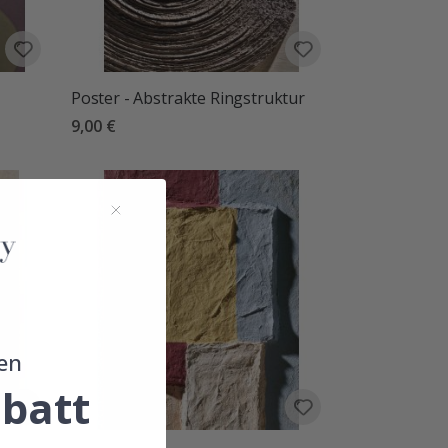
Poster - Abstrakte Ringstruktur
9,00 €
en
batt