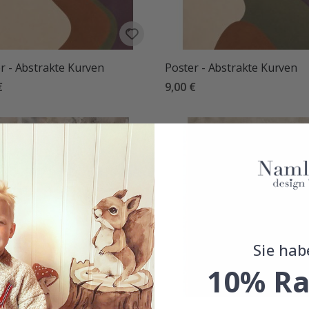
r - Abstrakte Kurven
Poster - Abstrakte Kurven
€
9,00 €
Sie hab
10% Ra