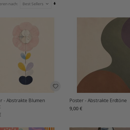
et, dass es Ihrer Wand Persönlichkeit, Stil und Charakter verleiht. P
Aufsteigend
ieren nach
e Häuser, unsere Kunst- & Typografie-Poster sind so konzipiert, dass s
sortieren
ausdrucksstärker machen
r - Abstrakte Blumen
Poster - Abstrakte Erdtöne
t
9,00 €
€