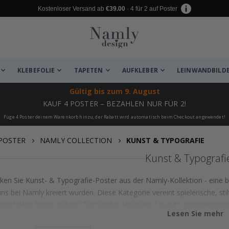
Kostenloser Versand ab
€39.00
· 4 für 2 auf Poster
KLEBEFOLIE
TAPETEN
AUFKLEBER
LEINWANDBILD
Gültig bis
zum 9. August
KAUF 4 POSTER – BEZAHLEN NUR FÜR 2!
Füge 4 Poster deinem Warenkorb hinzu, der Rabatt wird automatisch beim Checkout angewendet!
POSTER
NAMLY COLLECTION
KUNST & TYPOGRAFIE
Kunst & Typografi
ken Sie Kunst- & Typografie-Poster aus der Namly-Kollektion - eine 
uns bei Namly kreiert wurden. Diese Kategorie vereint spielerische, stil
cksstarker Kunst, kühner Typografie, kreativen Layouts, inspirierend
Lesen Sie mehr
abstrakter Kunst und markanten Zitaten bis zu dekorativen Buchstabe