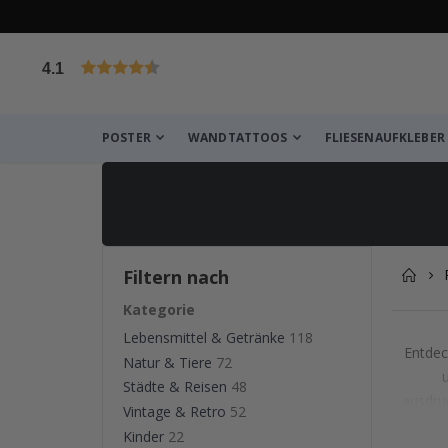
4.1
von 1025 Bewertungen
POSTER
WANDTATTOOS
FLIESENAUFKLEBER
Filtern nach
Kategorie
Lebensmittel & Getränke
118
Entdec
Natur & Tiere
72
Städte & Reisen
48
ausdru
Vintage & Retro
52
Von 
Kinder
22