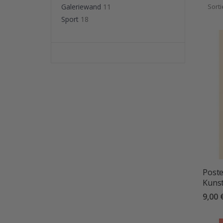
gestalt
Galeriewand
11
Sort
kreativ
Sport
18
Poste
Kuns
9,00 