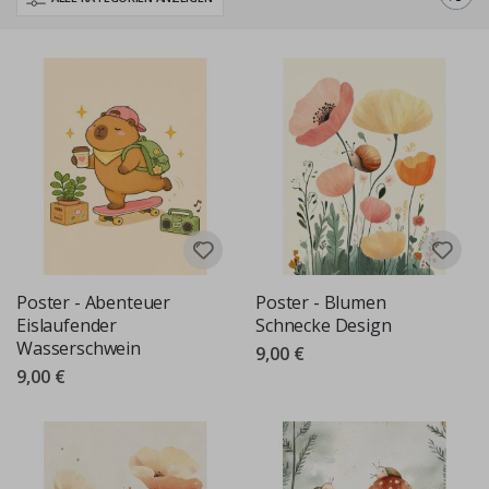
bis hin zu fantasievollen Szenen, süßen Details und skurrilen
Charakteren, jedes Poster ist dazu gedacht, Ihren Wänden Wärme,
Freude und Persönlichkeit zu verleihen. Perfekt für Schlafzimmer,
Spielzimmer und Kinderzimmer, unsere Kinderposter sind darauf
ausgelegt, alltägliche Räume magischer, persönlicher und lebendiger
zu gestalten.
Poster - Abenteuer
Poster - Blumen
Eislaufender
Schnecke Design
Wasserschwein
9,00 €
9,00 €