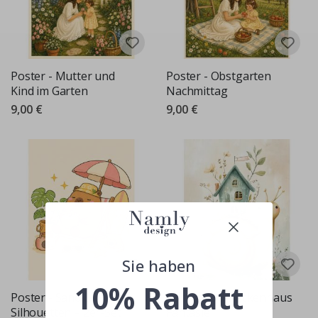
Poster - Mutter und
Poster - Obstgarten
Kind im Garten
Nachmittag
9,00 €
9,00 €
Sie haben
10% Rabatt
Poster - Sand &
Poster - Schneckenhaus
Silhouetten – 2er-Set
Fantasie