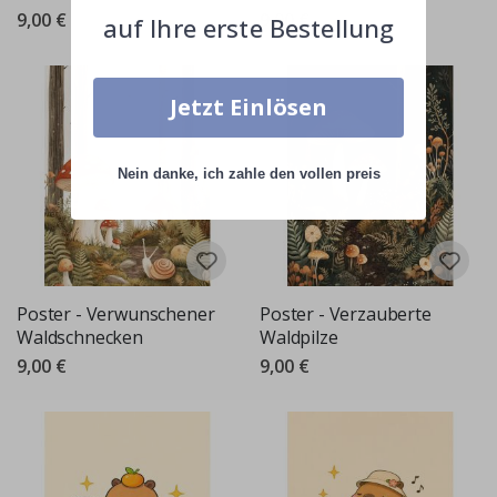
9,00 €
9,00 €
auf Ihre erste Bestellung
Jetzt Einlösen
Nein danke, ich zahle den vollen preis
Poster - Verwunschener
Poster - Verzauberte
Waldschnecken
Waldpilze
9,00 €
9,00 €