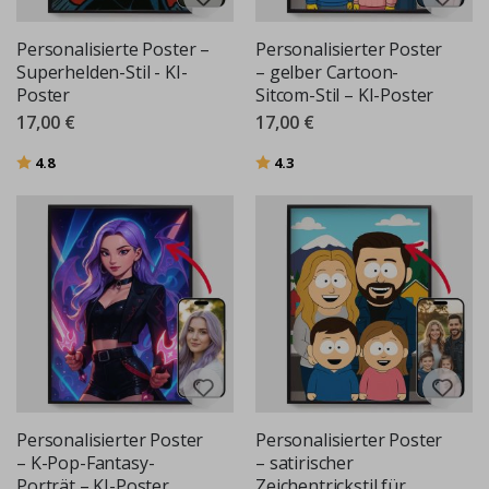
Personalisierte Poster –
Personalisierter Poster
Superhelden-Stil - KI-
– gelber Cartoon-
Poster
Sitcom-Stil – KI-Poster
17,00 €
17,00 €
Bewertung:
von 5 Sternen
Bewertung:
von 5 Sternen
4.8
4.3
Personalisierter Poster
Personalisierter Poster
– K-Pop-Fantasy-
– satirischer
Porträt – KI-Poster
Zeichentrickstil für