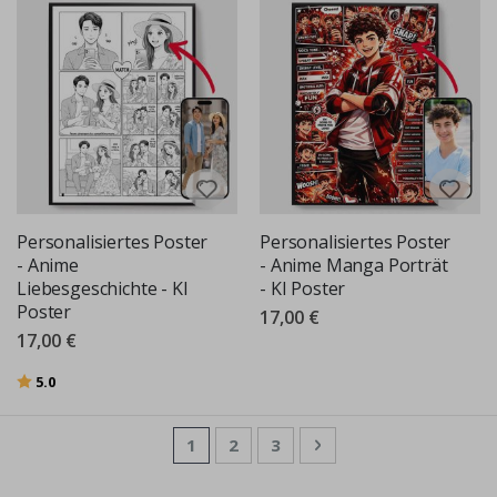
Personalisiertes Poster
Personalisiertes Poster
- Anime
- Anime Manga Porträt
Liebesgeschichte - KI
- KI Poster
Poster
17,00 €
17,00 €
Bewertung:
von 5 Sternen
5.0
Seite
Sie lesen gerade die Seite
Seite
Seite
Seite
Weiter
1
2
3