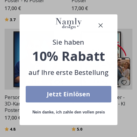
Poster - KI Poster
Poster
17,00 €
17,00 €
Bewertung:
von 5 Sternen
Bewertung:
von 5 Sternen
3.7
5.0
Sie haben
10% Rabatt
auf Ihre erste Bestellung
Jetzt Einlösen
Personalisierte Poster -
Personalisierte Poster -
3D-Karikatur - KI-
Alter Comicbuch-Stil - KI
Poster
Poster
Nein danke, ich zahle den vollen preis
17,00 €
17,00 €
Bewertung:
von 5 Sternen
Bewertung:
von 5 Sternen
4.8
5.0