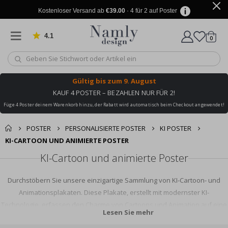
Kostenloser Versand ab
€39.00
· 4 für 2 auf Poster
4.1
Artike
von 1029 Bewertungen
0
Wagen
Gültig bis
zum 9. August
KAUF 4 POSTER – BEZAHLEN NUR FÜR 2!
Füge 4 Poster deinem Warenkorb hinzu, der Rabatt wird automatisch beim Checkout angewendet!
POSTER
PERSONALISIERTE POSTER
KI POSTER
KI-CARTOON UND ANIMIERTE POSTER
KI-Cartoon und animierte Poster
Durchstöbern Sie unsere einzigartige Sammlung von KI-Cartoon- und
Animationsplakaten. Diese Plakate, erstellt mit modernster KI-
Technologie, erfassen den Charme von Cartoons und Animation auf eine
Lesen Sie mehr
einzigartige und fesselnde Weise. Egal, ob Sie ein Technik-Enthusiast sind