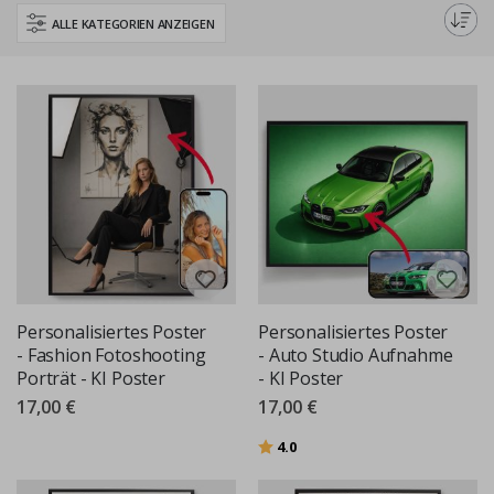
verleihen möchten. Entdecken Sie unsere vielfältige Sammlung und
ALLE KATEGORIEN ANZEIGEN
finden Sie das perfekte Stück, um Ihre tägliche Kreativität und Neugier
auf die Zukunft der Technologie zu inspirieren.
Personalisiertes Poster
Personalisiertes Poster
- Fashion Fotoshooting
- Auto Studio Aufnahme
Porträt - KI Poster
- KI Poster
17,00 €
17,00 €
Bewertung:
von 5 Sternen
4.0