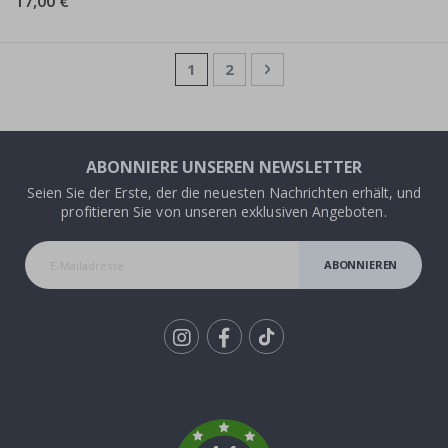
17,00 €
Seite
Sie lesen gerade die Seite
Seite
Seite
Weiter
1
2
ABONNIERE UNSEREN NEWSLETTER
Seien Sie der Erste, der die neuesten Nachrichten erhält, und
profitieren Sie von unseren exklusiven Angeboten.
ABONNIEREN
Tik
To
k