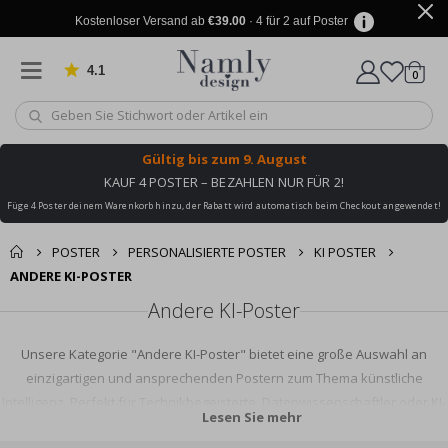
Kostenloser Versand ab
€39.00
· 4 für 2 auf Poster
4.1
Artike
von 1025 Bewertungen
0
Wagen
Gültig bis
zum 9. August
KAUF 4 POSTER – BEZAHLEN NUR FÜR 2!
Füge 4 Poster deinem Warenkorb hinzu, der Rabatt wird automatisch beim Checkout angewendet!
POSTER
PERSONALISIERTE POSTER
KI POSTER
ANDERE KI-POSTER
Andere KI-Poster
Unsere Kategorie "Andere KI-Poster" bietet eine große Auswahl an
einzigartigen und ansprechenden Postern zum Thema künstliche
Intelligenz. Perfekt für Technikbegeisterte, Datenwissenschaftler oder KI-
Lesen Sie mehr
Liebhaber, die ihrem Raum eine moderne, wissenschaftliche Note