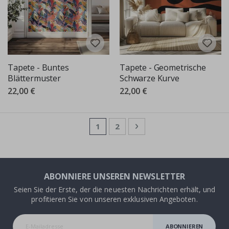
Tapete - Buntes
Tapete - Geometrische
Blättermuster
Schwarze Kurve
22,00 €
22,00 €
Seite
Sie lesen gerade die Seite
Seite
Seite
Weiter
1
2
ABONNIERE UNSEREN NEWSLETTER
Seien Sie der Erste, der die neuesten Nachrichten erhält, und
profitieren Sie von unseren exklusiven Angeboten.
ABONNIEREN