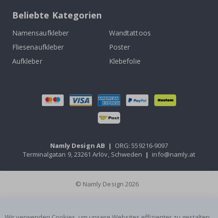
Beliebte Kategorien
Namensaufkleber
Wandtattoos
Fliesenaufkleber
Poster
Aufkleber
Klebefolie
Namly Design AB
|
ORG: 559216-9097
Terminalgatan 9, 23261 Arlöv, Schweden
|
info@namly.at
© Namly Design 2026
Wir verwenden Cookies, um unsere Websites effizienter zu gestalten,