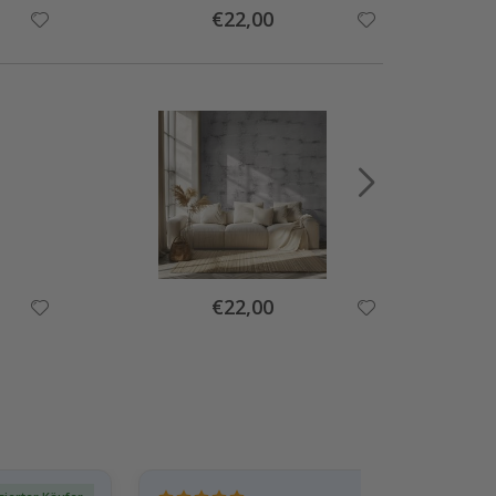
Special
€22,00
Price
Special
€22,00
Price