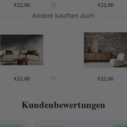
Special
Special
€22,00
€22,00
Price
Price
Andere kauften auch
Special
Special
€22,00
€22,00
Price
Price
Kundenbewertungen