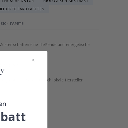
TLERISCHE NATUR
BIOLOGISCH ABSTRAKT
EIDERTE FARBTAPETEN
SIC - TAPETE
Muster schaffen eine fließende und energetische
 entworfen.
ben.
t garantiert, sondern auch lokale Hersteller
en
batt