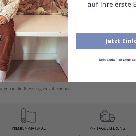
auf Ihre erste 
gung können die Wandmaße variieren, was bedeutet, dass der Absta
rleisten, empfehlen wir, Tapetenmaße mit einem
Überlappungsmarg
 zusätzlichen Raum für Anpassungen während der Installation.
Jetzt Ein
er auf.
Nein danke, ich zahle de
öhe zu messen.
 Türen und Fenster.
dungen in die Messung einzubeziehen.
PREMIUM-MATERIAL
4-7 TAGE LIEFERUNG