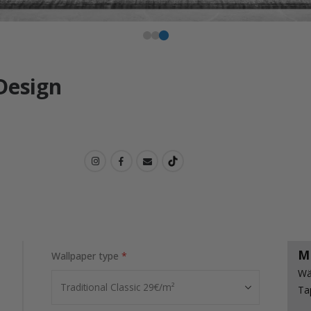
Design
M
Wallpaper type
Wä
Ta