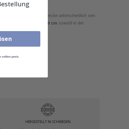
Bestellung
nd zwischen Boden und Decke unterschiedlich sein
in von mindestens 5-10 cm
sowohl in der
lösen
n vollen preis
HERGESTELLT IN SCHWEDEN