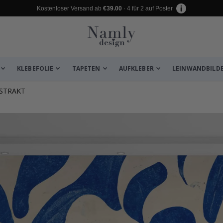
Kostenloser Versand ab
€39.00
· 4 für 2 auf Poster
KLEBEFOLIE
TAPETEN
AUFKLEBER
LEINWANDBILD
STRAKT
 leiden ✔