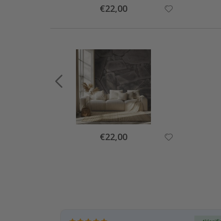
Special
€22,00
Price
Special
€22,00
Price