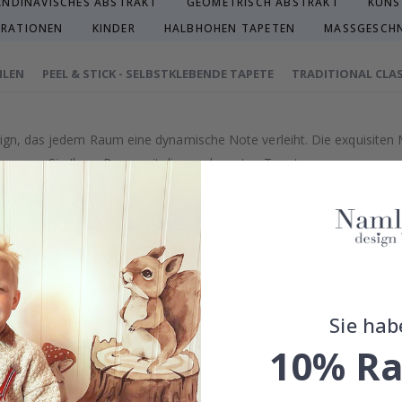
ANDINAVISCHES ABSTRAKT
GEOMETRISCH ABSTRAKT
KÜNS
TRATIONEN
KINDER
HALBHOHEN TAPETEN
MASSGESCHN
HLEN
PEEL & STICK - SELBSTKLEBENDE TAPETE
TRADITIONAL CLAS
sign, das jedem Raum eine dynamische Note verleiht. Die exquisiten 
essern Sie Ihren Raum mit dieser eleganten Tapete.
on, sorgfältig ausgewählt oder von unserem talentierten Designteam
uch von Luxus verleihen und Ihren Wänden ein exklusives Gefühl ge
äzision in Schweden hergestellt, was nicht nur herausragende Qualitä
 gefertigt.
Sie hab
treben danach, eine nachhaltige Umwelt zu erhalten.
eingestuft.
10% Ra
n Tapetenarten im obigen Menü.