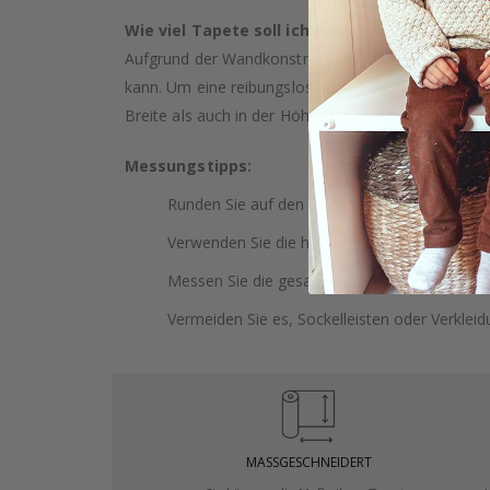
Wie viel Tapete soll ich kaufen?
Aufgrund der Wandkonstruktion und möglicher Nei
kann. Um eine reibungslose Installation zu gewäh
Breite als auch in der Höhe zu wählen. Dies bietet
Messungstipps:
Runden Sie auf den nächsten ganzen Zentimet
Verwenden Sie die höchste Wand, um Ihre H
Messen Sie die gesamte Wand, einschließlich
Vermeiden Sie es, Sockelleisten oder Verklei
MASSGESCHNEIDERT