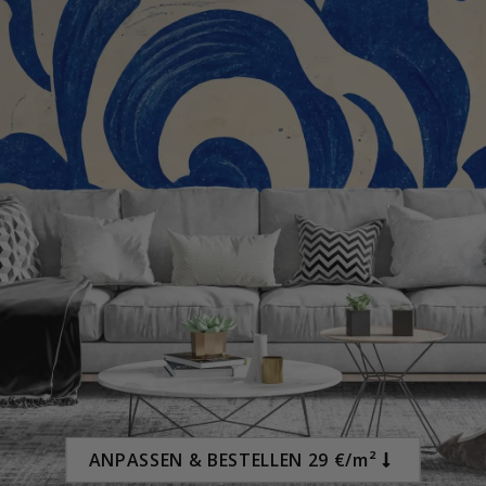
Special
22,00 €
Price
ANPASSEN & BESTELLEN 29 €/m²