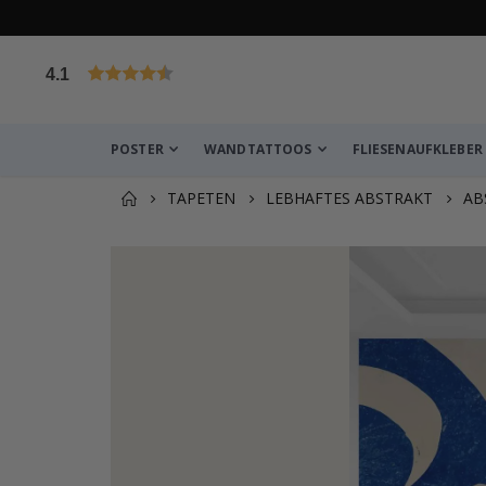
4.1
von 1026 Bewertungen
POSTER
WANDTATTOOS
FLIESENAUFKLEBER
TAPETEN
LEBHAFTES ABSTRAKT
AB
Sie könnten auch darunter
Tapete - Marmor Textur