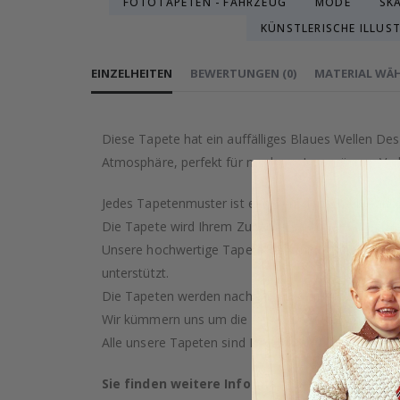
FOTOTAPETEN - FAHRZEUG
MODE
SK
KÜNSTLERISCHE ILLUS
EINZELHEITEN
BEWERTUNGEN
(
0
)
MATERIAL WÄ
Diese Tapete hat ein auffälliges Blaues Wellen De
Atmosphäre, perfekt für moderne Innenräume. Verb
Jedes Tapetenmuster ist eine künstlerische Kreati
Die Tapete wird Ihrem Zuhause garantiert einen Ha
Unsere hochwertige Tapete wird mit Sorgfalt und Pr
unterstützt.
Die Tapeten werden nach Ihrem Kauf auf Bestellung
Wir kümmern uns um die Ressourcen der Erde und s
Alle unsere Tapeten sind PVC-frei und als feuerfest 
Sie finden weitere Informationen zu unsere