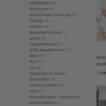
Heißluftballons
81
StoryStickers
30
Autos & andere Fahrzeuge
101
Feiertage
55
Halbkreis
40
Messlatten für Kinder
71
Spielen
40
Lampendekoration
19
Große Wanddekoration
41
Natur
198
Walls
Platz
36
29,00
Tier
493
Bewer
5.0
Wandsticker für Kinder
9
Text & Zitate
35
Formen und Muster
171
Karten
31
Bodendekoration – Bodensticker
& Bodendekore
4