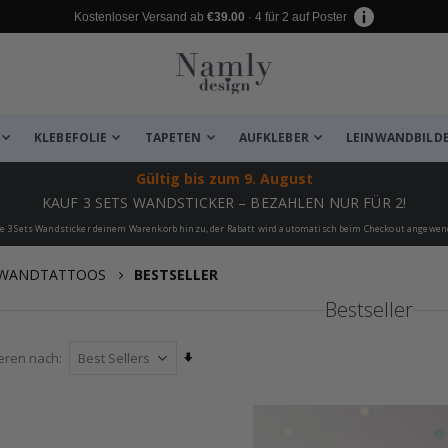
Kostenloser Versand ab
€39.00
· 4 für 2 auf Poster
KLEBEFOLIE
TAPETEN
AUFKLEBER
LEINWANDBILD
Gültig bis
zum 9. August
KAUF 3 SETS WANDSTICKER – BEZAHLEN NUR FÜR 2!
e 3 Sets Wandsticker deinem Warenkorb hinzu, der Rabatt wird automatisch beim Checkout angewen
WANDTATTOOS
BESTSELLER
Bestseller
Aufsteigend
ieren nach
sortieren