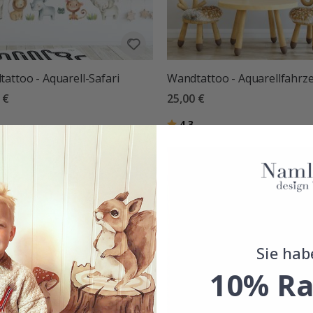
attoo - Aquarell-Safari
Wandtattoo - Aquarellfahrz
 €
25,00 €
tung:
von 5 Sternen
Bewertung:
von 5 Sternen
4.3
Sie hab
10% Ra