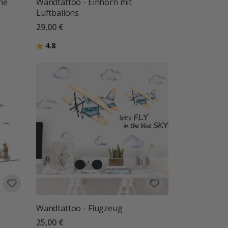
ne
Wandtattoo - Einhorn mit
Luftballons
29,00 €
Bewertung:
von 5 Sternen
4.8
Wandtattoo - Flugzeug
25,00 €