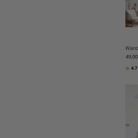
Wanda
49,00
Bewer
4.7