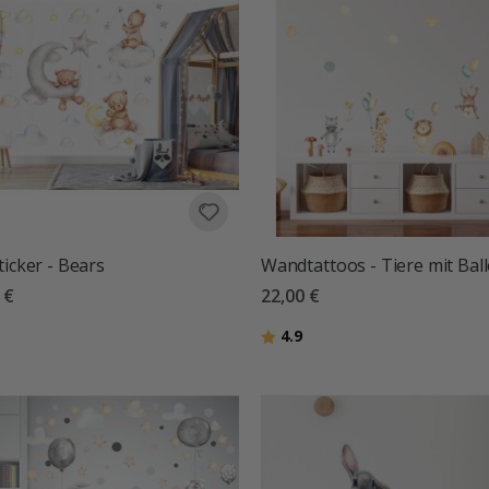
ticker - Bears
Wandtattoos - Tiere mit Bal
 €
22,00 €
tung:
von 5 Sternen
Bewertung:
von 5 Sternen
4.9