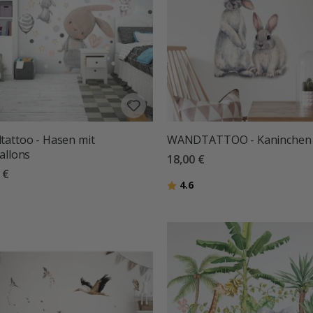
attoo - Hasen mit
WANDTATTOO - Kaninchen
allons
18,00 €
 €
Bewertung:
von 5 Sternen
4.6
tung:
von 5 Sternen