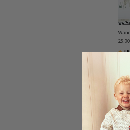
Wandt
25,00
Bewer
4.5