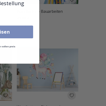
Bestellung
Wandtattoo - Bauarbeiten
25,00 €
Bewertung:
von 5 Sternen
4.6
lösen
n vollen preis