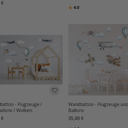
 €
Bewertung:
von 5 Sternen
4.0
tung:
von 5 Sternen
attoo - Flugzeuge /
Wandtattoo - Flugzeuge un
allons / Wolken
Ballons
 €
35,00 €