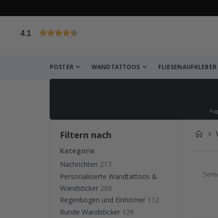
4.1
von 1030 Bewertungen
POSTER
WANDTATTOOS
FLIESENAUFKLEBER
Füg
Filtern nach
Kategorie
Nachrichten
217
Sort
Personalisierte Wandtattoos &
Wandsticker
206
Regenbogen und Einhörner
112
Runde Wandsticker
129