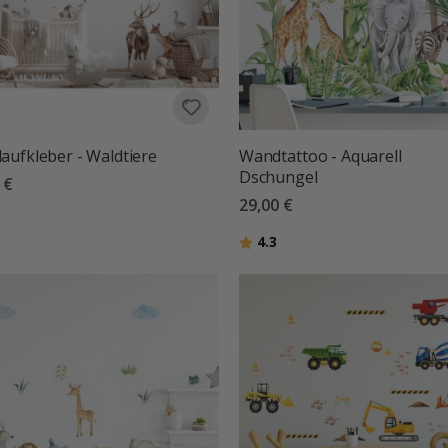
ufkleber - Waldtiere
Wandtattoo - Aquarell
Dschungel
 €
29,00 €
tung:
von 5 Sternen
Bewertung:
von 5 Sternen
4.3