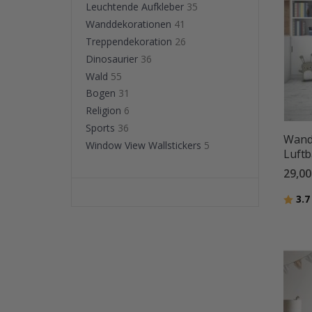
Leuchtende Aufkleber
35
Wanddekorationen
41
Treppendekoration
26
Dinosaurier
36
Wald
55
Bogen
31
Religion
6
Sports
36
Wandt
Window View Wallstickers
5
Luftb
29,00
Bewer
3.7