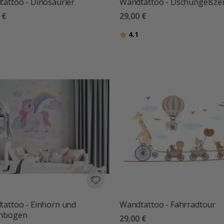
attoo - Dinosaurier
Wandtattoo - Dschungelsze
 €
29,00 €
tung:
von 5 Sternen
Bewertung:
von 5 Sternen
4.1
attoo - Einhorn und
Wandtattoo - Fahrradtour
nbogen
29,00 €