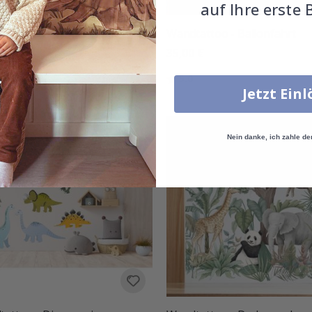
auf Ihre erste 
attoo - Baby Dinosaurier
Wandtattoo - Ballonfahrt
dem Mond
35,00 €
 €
Bewertung:
von 5 Sternen
5.0
Jetzt Ein
tung:
von 5 Sternen
Nein danke, ich zahle de