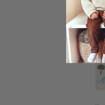
Wandt
auf 
29,00
Bewer
4.0