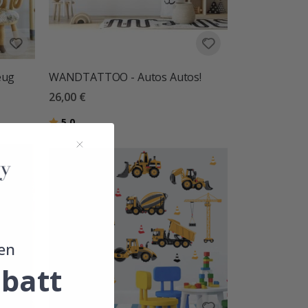
eug
WANDTATTOO - Autos Autos!
26,00 €
Bewertung:
von 5 Sternen
5.0
en
batt