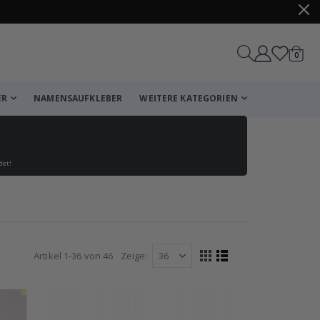
Artike
0
Wagen
ER
NAMENSAUFKLEBER
WEITERE KATEGORIEN
det!
Artikel
1
-
36
von
46
Zeige
Anzeigen
Liste
Liste
als