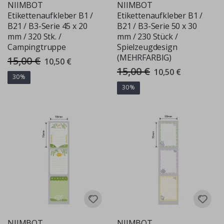
NIIMBOT
NIIMBOT
Etikettenaufkleber B1 /
Etikettenaufkleber B1 /
B21 / B3-Serie 45 x 20
B21 / B3-Serie 50 x 30
mm / 320 Stk. /
mm / 230 Stück /
Campingtruppe
Spielzeugdesign
(MEHRFARBIG)
15,00 €
Special
10,50 €
Price
15,00 €
Special
10,50 €
Price
30%
30%
NIIMBOT
NIIMBOT