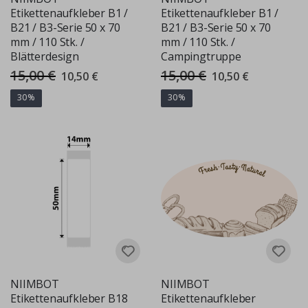
Etikettenaufkleber B1 /
Etikettenaufkleber B1 /
B21 / B3-Serie 50 x 70
B21 / B3-Serie 50 x 70
mm / 110 Stk. /
mm / 110 Stk. /
Blätterdesign
Campingtruppe
15,00 €
15,00 €
Special
Special
10,50 €
10,50 €
Price
Price
30%
30%
NIIMBOT
NIIMBOT
Etikettenaufkleber B18
Etikettenaufkleber