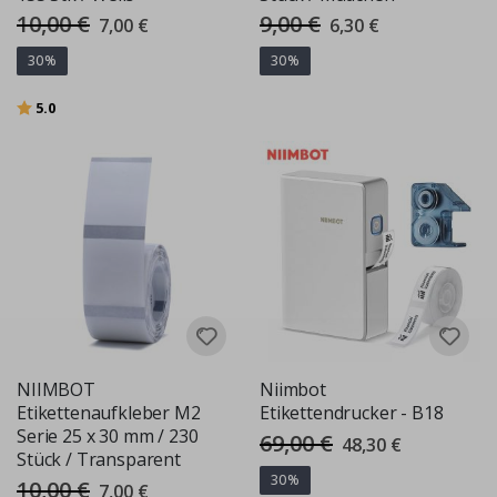
10,00 €
9,00 €
Special
Special
7,00 €
6,30 €
Price
Price
30%
30%
Bewertung:
von 5 Sternen
5.0
NIIMBOT
Niimbot
Etikettenaufkleber M2
Etikettendrucker - B18
Serie 25 x 30 mm / 230
69,00 €
Special
48,30 €
Price
Stück / Transparent
30%
10,00 €
Special
7,00 €