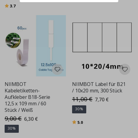
Bewertung:
von 5 Sternen
3.7
NIIMBOT
NIIMBOT Label für B21
Kabeletiketten-
/ 10x20 mm, 300 Stück
Aufkleber B18-Serie
11,00 €
Special
7,70 €
Price
12,5 x 109 mm / 60
30%
Stück / Weiß
9,00 €
Special
6,30 €
Bewertung:
von 5 Sternen
Price
5.0
30%