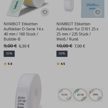
NIIMBOT Etiketten
NIIMBOT Etiketten
Aufkleber D-Serie 14 x
Aufkleber für D101 25 x
40 mm / 160 Stück /
25 mm / 225 Stück /
Bubble-B
Weiß / Rund
9,00 €
10,00 €
Special
Special
6,30 €
7,00 €
Price
Price
30%
30%
Bewertung:
von 5 Sternen
Bewertung:
von 5 Sternen
5.0
4.5