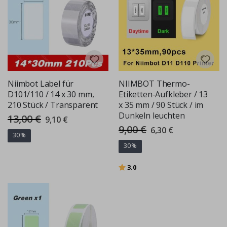
Niimbot Label für
NIIMBOT Thermo-
D101/110 / 14 x 30 mm,
Etiketten-Aufkleber / 13
210 Stück / Transparent
x 35 mm / 90 Stück / im
Dunkeln leuchten
13,00 €
Special
9,10 €
Price
9,00 €
Special
6,30 €
Price
30%
30%
Bewertung:
von 5 Sternen
3.0