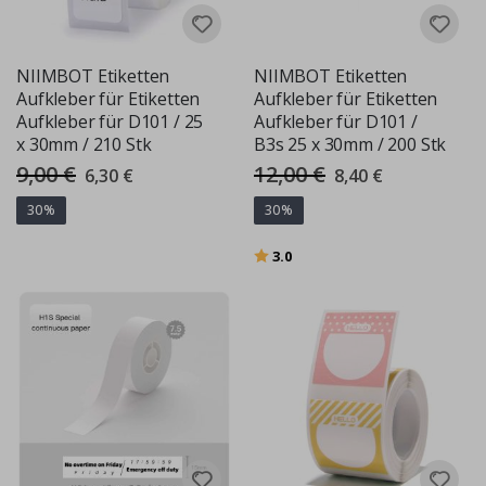
NIIMBOT Etiketten
NIIMBOT Etiketten
Aufkleber für Etiketten
Aufkleber für Etiketten
Aufkleber für D101 / 25
Aufkleber für D101 /
x 30mm / 210 Stk
B3s 25 x 30mm / 200 Stk
9,00 €
12,00 €
Special
Special
6,30 €
8,40 €
Price
Price
30%
30%
Bewertung:
von 5 Sternen
3.0