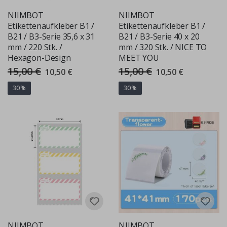
NIIMBOT
NIIMBOT
Etikettenaufkleber B1 /
Etikettenaufkleber B1 /
B21 / B3-Serie 35,6 x 31
B21 / B3-Serie 40 x 20
mm / 220 Stk. /
mm / 320 Stk. / NICE TO
Hexagon-Design
MEET YOU
15,00 €
15,00 €
Special
Special
10,50 €
10,50 €
Price
Price
30%
30%
NIIMBOT
NIIMBOT