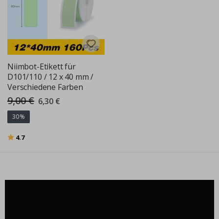
Niimbot-Etikett für
D101/110 / 12 x 40 mm /
Verschiedene Farben
9,00 €
Special
6,30 €
Price
30%
Bewertung:
von 5 Sternen
4.7