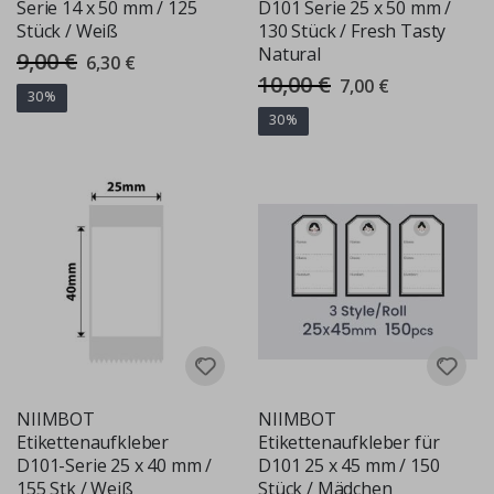
Serie 14 x 50 mm / 125
D101 Serie 25 x 50 mm /
Stück / Weiß
130 Stück / Fresh Tasty
Natural
9,00 €
Special
6,30 €
Price
10,00 €
Special
7,00 €
Price
30%
30%
NIIMBOT
NIIMBOT
Etikettenaufkleber
Etikettenaufkleber für
D101-Serie 25 x 40 mm /
D101 25 x 45 mm / 150
155 Stk / Weiß
Stück / Mädchen