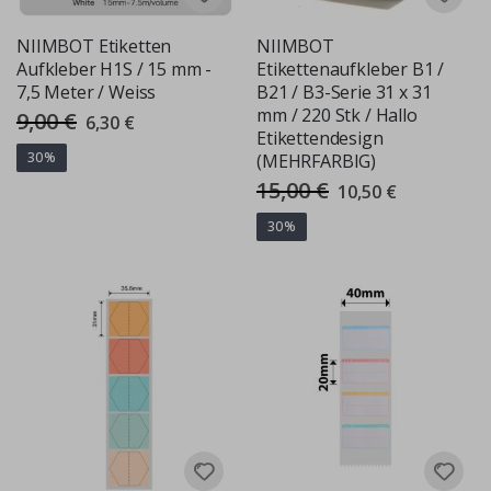
NIIMBOT Etiketten
NIIMBOT
Aufkleber H1S / 15 mm -
Etikettenaufkleber B1 /
7,5 Meter / Weiss
B21 / B3-Serie 31 x 31
mm / 220 Stk / Hallo
9,00 €
Special
6,30 €
Price
Etikettendesign
30%
(MEHRFARBIG)
15,00 €
Special
10,50 €
Price
30%