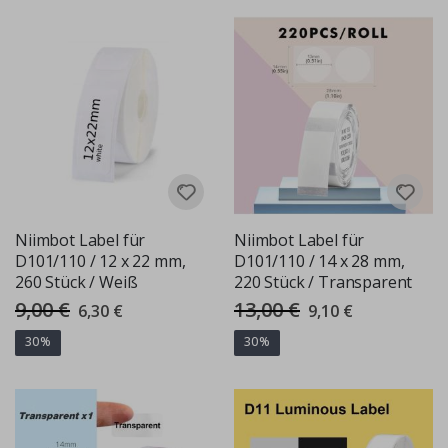
Niimbot Label für
Niimbot Label für
D101/110 / 12 x 22 mm,
D101/110 / 14 x 28 mm,
260 Stück / Weiß
220 Stück / Transparent
9,00 €
13,00 €
Special
Special
6,30 €
9,10 €
Price
Price
30%
30%