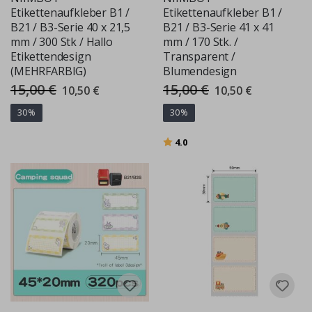
Etikettenaufkleber B1 /
Etikettenaufkleber B1 /
B21 / B3-Serie 40 x 21,5
B21 / B3-Serie 41 x 41
mm / 300 Stk / Hallo
mm / 170 Stk. /
Etikettendesign
Transparent /
(MEHRFARBIG)
Blumendesign
15,00 €
15,00 €
Special
Special
10,50 €
10,50 €
Price
Price
30%
30%
Bewertung:
von 5 Sternen
4.0