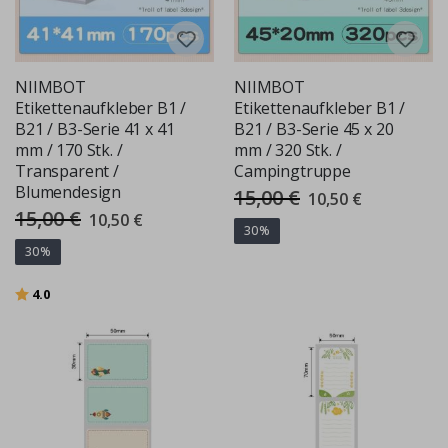
NIIMBOT
NIIMBOT
Etikettenaufkleber B1 /
Etikettenaufkleber B1 /
B21 / B3-Serie 41 x 41
B21 / B3-Serie 45 x 20
mm / 170 Stk. /
mm / 320 Stk. /
Transparent /
Campingtruppe
Blumendesign
15,00 €
Special
10,50 €
Price
15,00 €
Special
10,50 €
Price
30%
30%
Bewertung:
von 5 Sternen
4.0