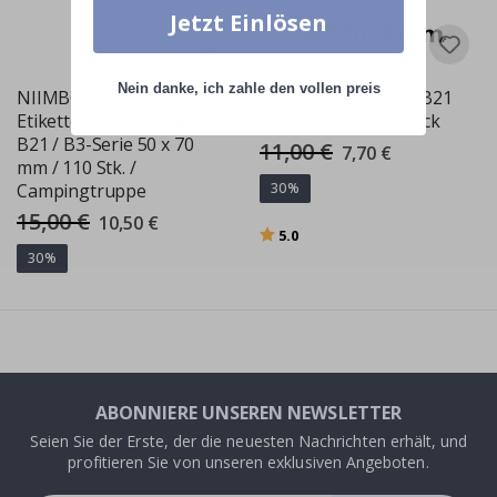
Jetzt Einlösen
Nein danke, ich zahle den vollen preis
NIIMBOT
NIIMBOT Label für B21
Etikettenaufkleber B1 /
/ 10x20 mm, 300 Stück
B21 / B3-Serie 50 x 70
11,00 €
Special
7,70 €
Price
mm / 110 Stk. /
30%
Campingtruppe
15,00 €
Special
10,50 €
Bewertung:
von 5 Sternen
Price
5.0
30%
ABONNIERE UNSEREN NEWSLETTER
Seien Sie der Erste, der die neuesten Nachrichten erhält, und
profitieren Sie von unseren exklusiven Angeboten.