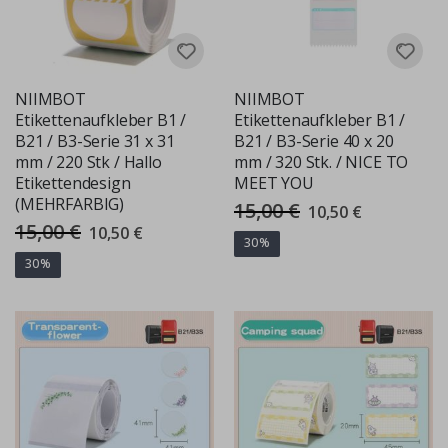
NIIMBOT
NIIMBOT
Etikettenaufkleber B1 /
Etikettenaufkleber B1 /
B21 / B3-Serie 31 x 31
B21 / B3-Serie 40 x 20
mm / 220 Stk / Hallo
mm / 320 Stk. / NICE TO
Etikettendesign
MEET YOU
(MEHRFARBIG)
15,00 €
Special
10,50 €
Price
15,00 €
Special
10,50 €
Price
30%
30%