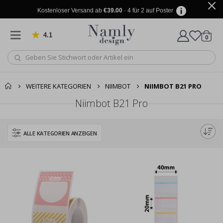
Kostenloser Versand ab
€39.00
· 4 für 2 auf Poster
4.1
Artike
von 1030 Bewertungen
0
Wagen
WEITERE KATEGORIEN
NIIMBOT
NIIMBOT B21 PRO
Niimbot B21 Pro
ALLE KATEGORIEN ANZEIGEN