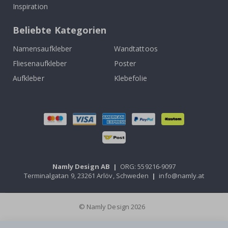
Inspiration
Beliebte Kategorien
Namensaufkleber
Wandtattoos
Fliesenaufkleber
Poster
Aufkleber
Klebefolie
Namly Design AB
|
ORG: 559216-9097
Terminalgatan 9, 23261 Arlöv, Schweden
|
info@namly.at
© Namly Design 2026